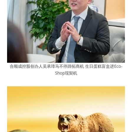
合顺成控股创办人吴承璋马不停蹄拓商机 生日蛋糕盲盒进Eco-
Shop现契机