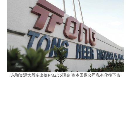
东和资源大股东出价RM2.55现金 资本回退公司私有化後下市