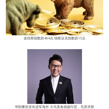
道琼斯指数跌464点 纳斯达克指数跌15点
华阳餐饮宣布进军海外 大马美食插旗印尼，毛里求斯