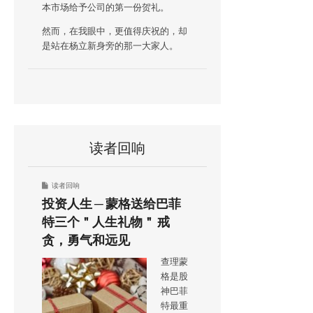
本市场给予公司的第一份贺礼。
然而，在我眼中，更值得庆祝的，却
是站在杨立新身旁的那一大家人。
读者回响
读者回响
投资人生 ─ 蒙格送给巴菲
特三个＂人生礼物＂ 戒
贪，勇气和远见
查理蒙
格是股
神巴菲
特最重