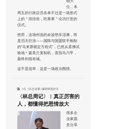
稳大
位，本
周五的行政议员名单不过是一场形式
上的＂排排坐，吃果果＂论功行赏的
仪式。
然而，这场州选的余波绝非涟漪，而
是滔天巨浪——国阵与国盟联手炮制
的“马来票锁定方程式”，已然从柔佛试
验场丶森美兰复制机，直指马六甲，
最终剑指布城。
这不是选举，这是一场政治围猎。
9点
,
9点企业家
,
编辑精选好文
〈林总周记〉︱真正厉害的
人，都懂得把恩情放大
很多企
业家愿
意分享