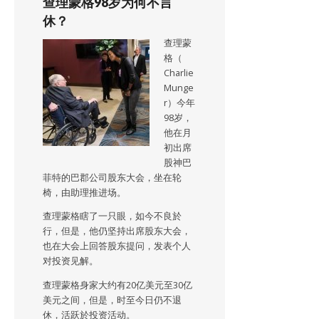
查理蒙格98岁为何不言
休？
查理蒙
格（
Charlie
Munge
r）今年
98岁，
他在月
初出席
股神巴
菲特的巴郡公司股东大会，坐在轮
椅，由助理推进场。
查理蒙格瞎了一只眼，如今不良於
行，但是，他仍坚持出席股东大会，
也在大会上回答股东提问，发表个人
对投资见解。
查理蒙格身家大约有20亿美元至30亿
美元之间，但是，时至今日仍不退
休，活跃於投资活动。