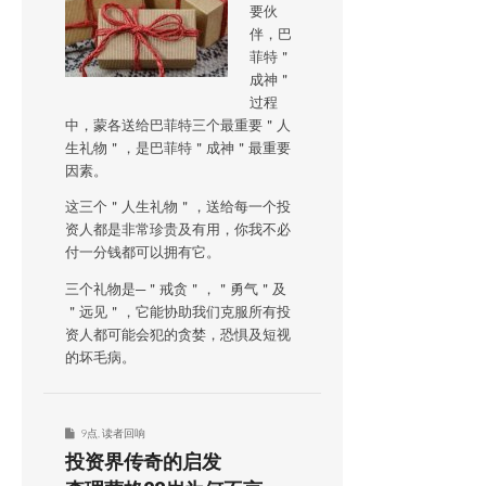
要伙
伴，巴
菲特＂
成神＂
过程
中，蒙各送给巴菲特三个最重要＂人
生礼物＂，是巴菲特＂成神＂最重要
因素。
这三个＂人生礼物＂，送给每一个投
资人都是非常珍贵及有用，你我不必
付一分钱都可以拥有它。
三个礼物是─＂戒贪＂，＂勇气＂及
＂远见＂，它能协助我们克服所有投
资人都可能会犯的贪婪，恐惧及短视
的坏毛病。
9点
,
读者回响
投资界传奇的启发