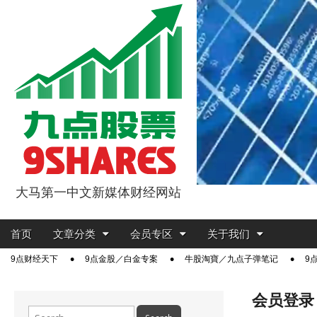
大马第一中文新媒体财经网站
9点股票
Main
Skip
首页
文章分类
会员专区
关于我们
menu
to
Sub
9点财经天下
9点金股／白金专案
牛股淘寶／九点子弹笔记
9
content
menu
会员登录
Search