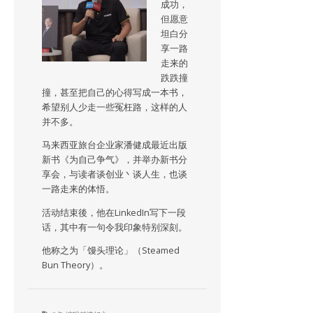
成功，
但愿意
坦白分
享一路
走来的
跌跌撞
撞，甚至把自己的心得写成一本书，
希望别人少走一些冤枉路，这样的人
并不多。
马来西亚旅台企业家潘健成最近出版
新书《为自己争气》，并举办新书分
享会，与读者谈创业丶谈人生，也谈
一路走来的体悟。
活动结束後，他在LinkedIn写下一段
话，其中有一句令我印象特别深刻。
他称之为「馒头理论」（Steamed
Bun Theory）。