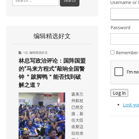
Username or 
for:
Password
编辑精选好文
Remember
9点
,
编辑精选好文
林总写政治评论：国阵国盟
的“马来方程式”敲响全国警
钟 ＂跛脚鸭＂能否找到破
解之道？
Log In
森美兰
州权杖
Lost yo
已然交
接，新
任大臣
依斯迈
拉欣坐