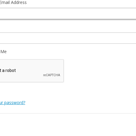
Email Address
 Me
ur password?