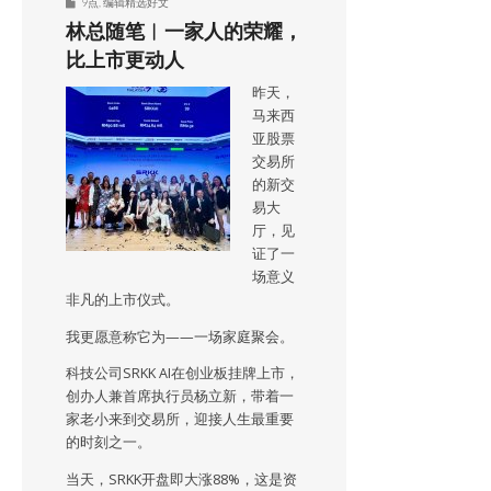
9点
,
编辑精选好文
林总随笔︱一家人的荣耀，
比上市更动人
昨天，
马来西
亚股票
交易所
的新交
易大
厅，见
证了一
场意义
非凡的上市仪式。
我更愿意称它为——一场家庭聚会。
科技公司SRKK AI在创业板挂牌上市，
创办人兼首席执行员杨立新，带着一
家老小来到交易所，迎接人生最重要
的时刻之一。
当天，SRKK开盘即大涨88%，这是资