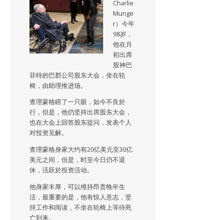
Charlie
Munge
r）今年
98岁，
他在月
初出席
股神巴
菲特的巴郡公司股东大会，坐在轮
椅，由助理推进场。
查理蒙格瞎了一只眼，如今不良於
行，但是，他仍坚持出席股东大会，
也在大会上回答股东提问，发表个人
对投资见解。
查理蒙格身家大约有20亿美元至30亿
美元之间，但是，时至今日仍不退
休，活跃於投资活动。
他身家丰厚，可以维持昂贵晚年生
活，最重要的是，他有惊人意志，坚
持工作和阅读，不坐在轮椅上等待死
亡到来。