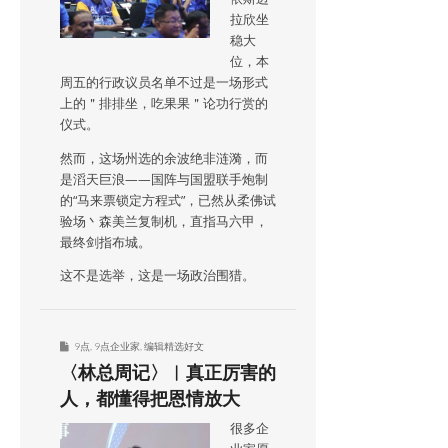
拉欣坐
稳大
位，本
周五的行政议员名单不过是一场形式
上的＂排排坐，吃果果＂论功行赏的
仪式。
然而，这场州选的余波绝非涟漪，而
是滔天巨浪——国阵与国盟联手炮制
的“马来票锁定方程式”，已然从柔佛试
验场丶森美兰复制机，直指马六甲，
最终剑指布城。
这不是选举，这是一场政治围猎。
9点
,
9点企业家
,
编辑精选好文
〈林总周记〉︱真正厉害的
人，都懂得把恩情放大
很多企