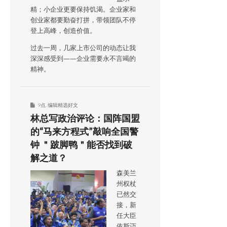
精；小企业更要保持饥渴。企业家和
创业家都要勤奋打拼，带领团队不停
登上高峰，创造价值。
过去一周，几家上市公司的动态让我
深深感受到——企业需要永不言竭的
精神。
9点
,
编辑精选好文
林总写政治评论：国阵国盟
的“马来方程式”敲响全国警
钟 ＂跛脚鸭＂能否找到破
解之道？
森美兰
州权杖
已然交
接，新
任大臣
依斯迈