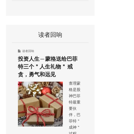
读者回响
读者回响
投资人生 ─ 蒙格送给巴菲
特三个＂人生礼物＂ 戒
贪，勇气和远见
查理蒙
格是股
神巴菲
特最重
要伙
伴，巴
菲特＂
成神＂
过程