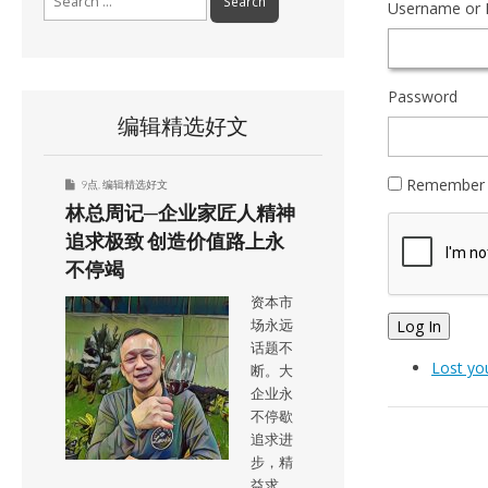
Username or 
for:
Password
编辑精选好文
Remember
9点
,
编辑精选好文
林总周记─企业家匠人精神
追求极致 创造价值路上永
不停竭
资本市
Log In
场永远
话题不
Lost yo
断。大
企业永
不停歇
追求进
步，精
益求