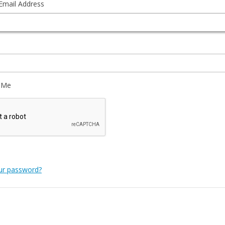
Email Address
 Me
ur password?