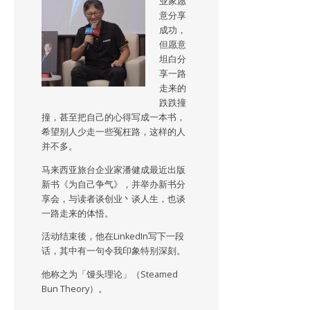
业家愿
意分享
成功，
但愿意
坦白分
享一路
走来的
跌跌撞
撞，甚至把自己的心得写成一本书，
希望别人少走一些冤枉路，这样的人
并不多。
马来西亚旅台企业家潘健成最近出版
新书《为自己争气》，并举办新书分
享会，与读者谈创业丶谈人生，也谈
一路走来的体悟。
活动结束後，他在LinkedIn写下一段
话，其中有一句令我印象特别深刻。
他称之为「馒头理论」（Steamed
Bun Theory）。