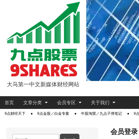
大马第一中文新媒体财经网站
9点股票
Main
Skip
首页
文章分类
会员专区
关于我们
menu
to
Sub
9点财经天下
9点金股／白金专案
牛股淘寶／九点子弹笔记
9
content
menu
会员登录
Search