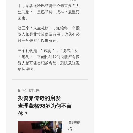
中，蒙各送给巴菲特三个最重要＂人
生礼物＂，是巴菲特＂成神＂最重要
因素。
这三个＂人生礼物＂，送给每一个投
资人都是非常珍贵及有用，你我不必
付一分钱都可以拥有它。
三个礼物是─＂戒贪＂，＂勇气＂及
＂远见＂，它能协助我们克服所有投
资人都可能会犯的贪婪，恐惧及短视
的坏毛病。
9点
,
读者回响
投资界传奇的启发
查理蒙格98岁为何不言
休？
查理蒙
格（