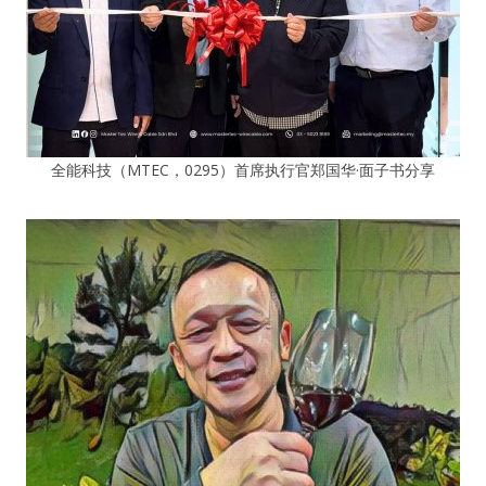
全能科技（MTEC，0295）首席执行官郑国华·面子书分享