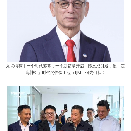
九点特稿︱一个时代落幕，一个新篇章开启：陈文成引退，後「定
海神针」时代的怡保工程（IJM）何去何从？