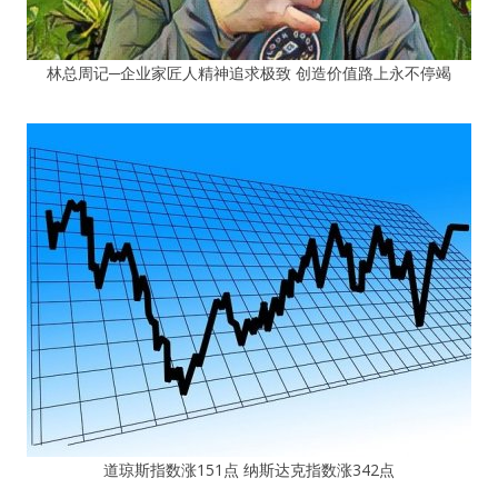
林总周记─企业家匠人精神追求极致 创造价值路上永不停竭
道琼斯指数涨151点 纳斯达克指数涨342点