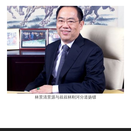
林景清景源与叔叔林刚河分道扬镖