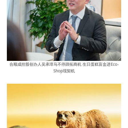
合顺成控股创办人吴承璋马不停蹄拓商机 生日蛋糕盲盒进Eco-
Shop现契机