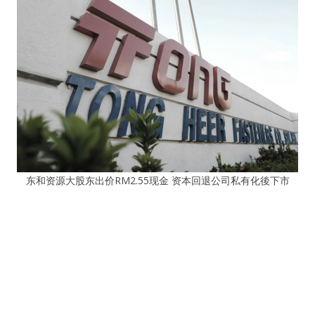
东和资源大股东出价RM2.55现金 资本回退公司私有化後下市