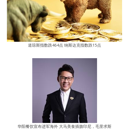
道琼斯指数跌464点 纳斯达克指数跌15点
华阳餐饮宣布进军海外 大马美食插旗印尼，毛里求斯