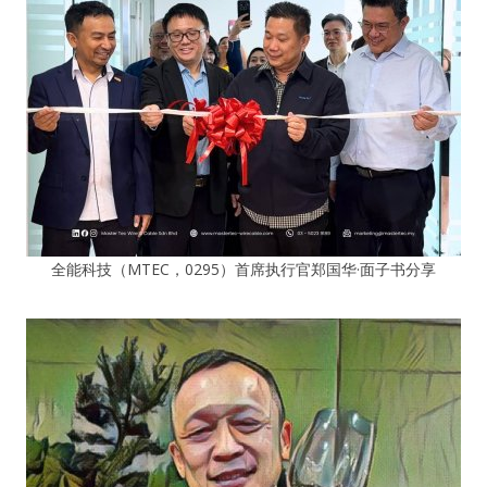
全能科技（MTEC，0295）首席执行官郑国华·面子书分享