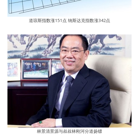
道琼斯指数涨151点 纳斯达克指数涨342点
林景清景源与叔叔林刚河分道扬镖