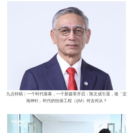
九点特稿︱一个时代落幕，一个新篇章开启：陈文成引退，後「定
海神针」时代的怡保工程（IJM）何去何从？