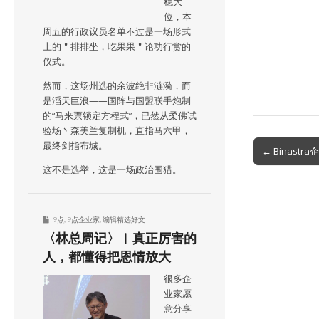
稳大
位，本
周五的行政议员名单不过是一场形式
上的＂排排坐，吃果果＂论功行赏的
仪式。
然而，这场州选的余波绝非涟漪，而
是滔天巨浪——国阵与国盟联手炮制
的“马来票锁定方程式”，已然从柔佛试
验场丶森美兰复制机，直指马六甲，
Post
最终剑指布城。
← Binast
navigation
这不是选举，这是一场政治围猎。
9点
,
9点企业家
,
编辑精选好文
〈林总周记〉︱真正厉害的
人，都懂得把恩情放大
很多企
业家愿
意分享