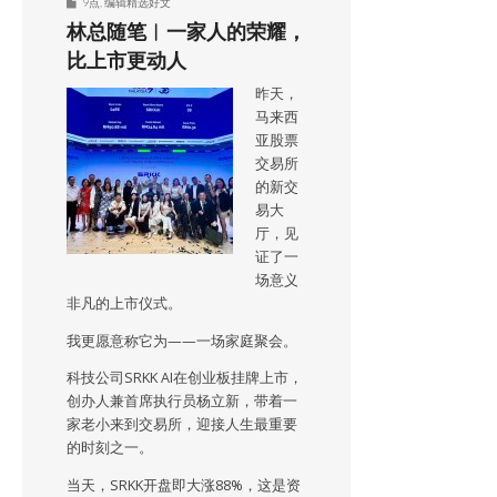
9点
,
编辑精选好文
林总随笔︱一家人的荣耀，
比上市更动人
昨天，
马来西
亚股票
交易所
的新交
易大
厅，见
证了一
场意义
非凡的上市仪式。
我更愿意称它为——一场家庭聚会。
科技公司SRKK AI在创业板挂牌上市，
创办人兼首席执行员杨立新，带着一
家老小来到交易所，迎接人生最重要
的时刻之一。
当天，SRKK开盘即大涨88%，这是资