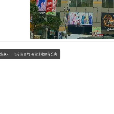
ra企业赢2.68亿令吉合约 泗岩沫建服务公寓