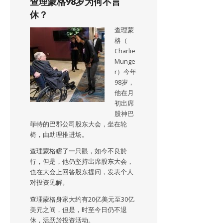
查理蒙格98岁为何不言
休？
查理蒙
格（
Charlie
Munge
r）今年
98岁，
他在月
初出席
股神巴
菲特的巴郡公司股东大会，坐在轮
椅，由助理推进场。
查理蒙格瞎了一只眼，如今不良於
行，但是，他仍坚持出席股东大会，
也在大会上回答股东提问，发表个人
对投资见解。
查理蒙格身家大约有20亿美元至30亿
美元之间，但是，时至今日仍不退
休，活跃於投资活动。