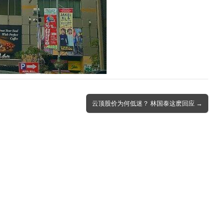
云顶股价为何低迷？ 林国泰这麽回应 →