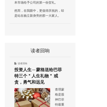
本市场给予公司的第一份贺礼。
然而，在我眼中，更值得庆祝的，却
是站在杨立新身旁的那一大家人。
读者回响
读者回响
投资人生 ─ 蒙格送给巴菲
特三个＂人生礼物＂ 戒
贪，勇气和远见
查理蒙
格是股
神巴菲
特最重