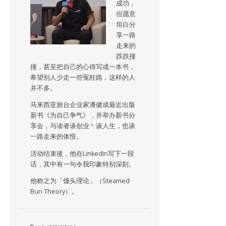
成功，
但愿意
坦白分
享一路
走来的
跌跌撞
撞，甚至把自己的心得写成一本书，
希望别人少走一些冤枉路，这样的人
并不多。
马来西亚旅台企业家潘健成最近出版
新书《为自己争气》，并举办新书分
享会，与读者谈创业丶谈人生，也谈
一路走来的体悟。
活动结束後，他在LinkedIn写下一段
话，其中有一句令我印象特别深刻。
他称之为「馒头理论」（Steamed
Bun Theory）。