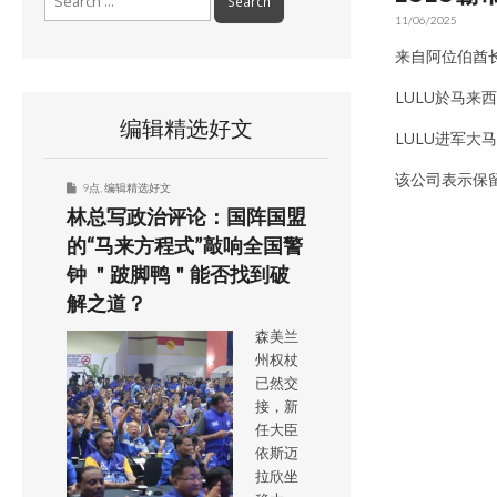
for:
11/06/2025
来自阿位伯酋长
LULU於马来
编辑精选好文
LULU进军大
该公司表示保
9点
,
编辑精选好文
林总写政治评论：国阵国盟
的“马来方程式”敲响全国警
钟 ＂跛脚鸭＂能否找到破
解之道？
森美兰
州权杖
已然交
接，新
任大臣
依斯迈
拉欣坐