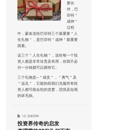
要伙
伴，巴
菲特＂
成神＂
过程
中，蒙各送给巴菲特三个最重要＂人
生礼物＂，是巴菲特＂成神＂最重要
因素。
这三个＂人生礼物＂，送给每一个投
资人都是非常珍贵及有用，你我不必
付一分钱都可以拥有它。
三个礼物是─＂戒贪＂，＂勇气＂及
＂远见＂，它能协助我们克服所有投
资人都可能会犯的贪婪，恐惧及短视
的坏毛病。
9点
,
读者回响
投资界传奇的启发