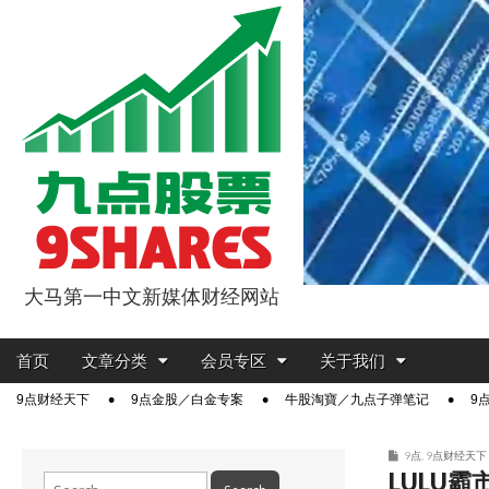
大马第一中文新媒体财经网站
9点股票
Main
Skip
首页
文章分类
会员专区
关于我们
menu
to
Sub
9点财经天下
9点金股／白金专案
牛股淘寶／九点子弹笔记
9
content
menu
9点
,
9点财经天下
LULU
Search