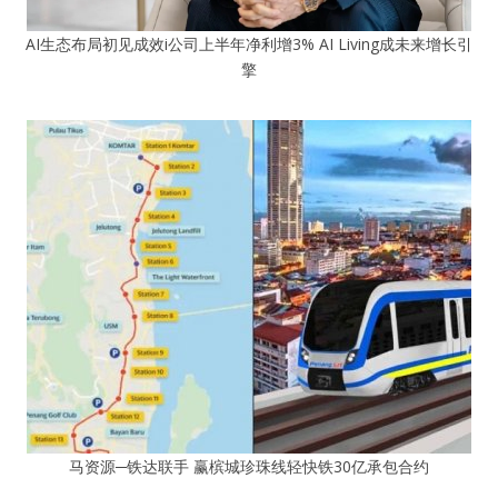
AI生态布局初见成效i公司上半年净利增3% AI Living成未来增长引
擎
马资源─铁达联手 赢槟城珍珠线轻快铁30亿承包合约