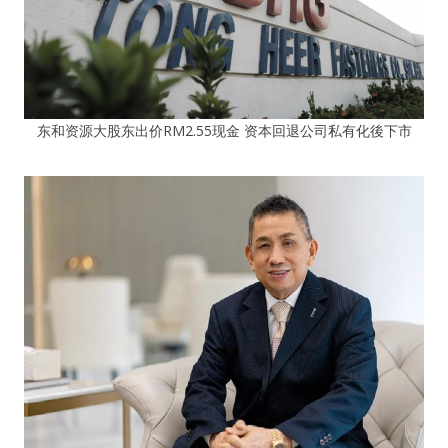
东和资源大股东出价RM2.55现金 资本回退公司私有化後下市