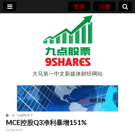
登录
注册
大马第一中文新媒体财经网站
9点股票
9点
,
9点财经天下
MCE控股Q3净利暴增151%
26/06/2025