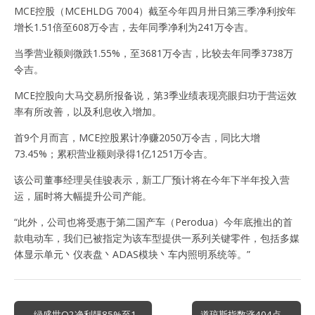
MCE控股（MCEHLDG 7004）截至今年四月卅日第三季净利按年
增长1.51倍至608万令吉，去年同季净利为241万令吉。
当季营业额则微跌1.55%，至3681万令吉，比较去年同季3738万
令吉。
MCE控股向大马交易所报备说，第3季业绩表现亮眼归功于营运效
率有所改善，以及利息收入增加。
首9个月而言，MCE控股累计净赚2050万令吉，同比大增
73.45%；累积营业额则录得1亿1251万令吉。
该公司董事经理吴佳骏表示，新工厂预计将在今年下半年投入营
运，届时将大幅提升公司产能。
“此外，公司也将受惠于第二国产车（Perodua）今年底推出的首
款电动车，我们已被指定为该车型提供一系列关键零件，包括多媒
体显示单元丶仪表盘丶ADAS模块丶车内照明系统等。”
Post
← 绿盛世Q2净利飊85%至1
道琼斯指数涨404点 →