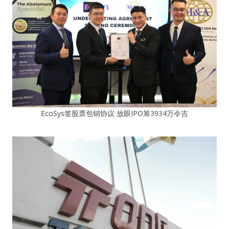
EcoSys签股票包销协议 放眼IPO筹3934万令吉