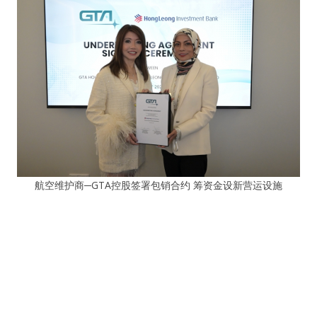
航空维护商─GTA控股签署包销合约 筹资金设新营运设施