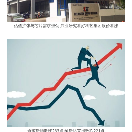
估值扩张与芯片需求强劲 兴业研究看好科艺集团股价看涨
道琼斯指数涨263点 纳斯达克指数跌221点