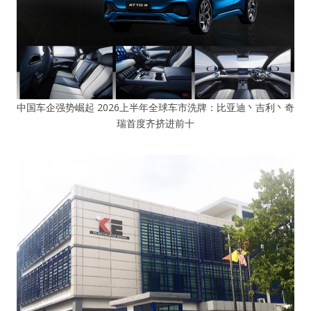
中国车企强势崛起 2026上半年全球车市洗牌：比亚迪丶吉利丶奇
瑞首度齐挤进前十