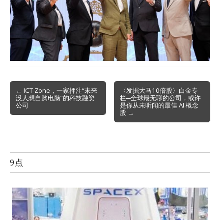
Post
← ICT Zone，一家押注“未来
〈发掘大马10倍股〉白金专
没人想自购电脑”的科技融资
栏─全球最无聊的公司，或许
navigation
公司
是你从未听闻的最佳 AI 概念
股 →
9点