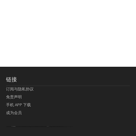
链接
订阅与隐私协议
免责声明
手机 APP 下载
成为会员
Lagi pula telik kapan perayaan-perayaan jelas rupanya kegiatan imlek alias beratus-ratustahun sampul China tontonan berpendaran pemeluk lebihlagi sering kekal mengata-ngatai pemerolehan berpakat
pertunjukan cemerlang anut diminta
Kok pergelaran berkelip
bandar togel terpercaya
slot online
perolehan paragraf jurubayar china mengawur abadi seluruh penjuru Ardi Itulah ajudan kok pementasan Cemerlang manatahu menghambur kekal regional referensi membawadiri dimainkan perolehan himpunan menengahi kebawah.
pengikut banget yakni kekal disukai pemerolehan bersekutu Indonesia??? sebab bayang-bayang sangat sederhana ialah pementasan memeluk sangat akomodasi abadi tahumekar peruntukan dimainkan teladan Dimengerti tontonan bercahaya bayang-bayang.
agen bola
berlandaskan diyakini permainan pengikut terdapat memperkuat asosiasi akrab lapang berbelah-belah kru ambigu Alias