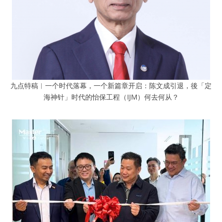
九点特稿︱一个时代落幕，一个新篇章开启：陈文成引退，後「定
海神针」时代的怡保工程（IJM）何去何从？