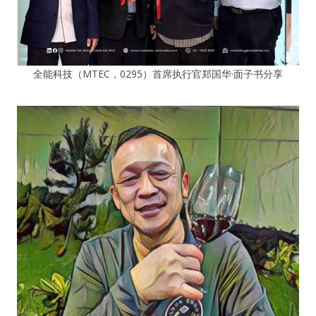
全能科技（MTEC，0295）首席执行官郑国华·面子书分享