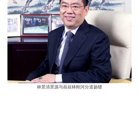
林景清景源与叔叔林刚河分道扬镖