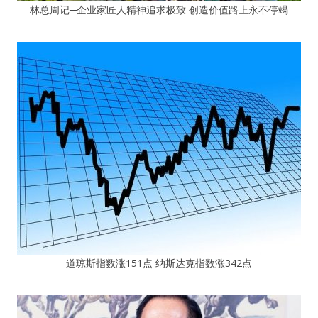
林总周记─企业家匠人精神追求极致 创造价值路上永不停竭
道琼斯指数涨151点 纳斯达克指数涨342点