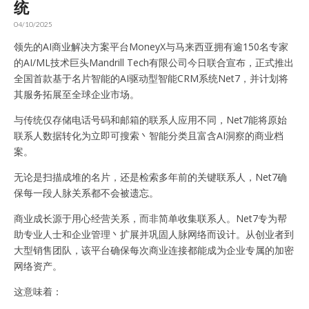
统
04/10/2025
领先的AI商业解决方案平台MoneyX与马来西亚拥有逾150名专家
的AI/ML技术巨头Mandrill Tech有限公司今日联合宣布，正式推出
全国首款基于名片智能的AI驱动型智能CRM系统Net7，并计划将
其服务拓展至全球企业市场。
与传统仅存储电话号码和邮箱的联系人应用不同，Net7能将原始
联系人数据转化为立即可搜索丶智能分类且富含AI洞察的商业档
案。
无论是扫描成堆的名片，还是检索多年前的关键联系人，Net7确
保每一段人脉关系都不会被遗忘。
商业成长源于用心经营关系，而非简单收集联系人。Net7专为帮
助专业人士和企业管理丶扩展并巩固人脉网络而设计。从创业者到
大型销售团队，该平台确保每次商业连接都能成为企业专属的加密
网络资产。
这意味着：