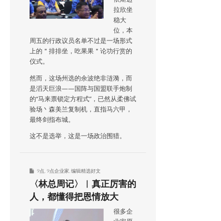
拉欣坐
稳大
位，本
周五的行政议员名单不过是一场形式
上的＂排排坐，吃果果＂论功行赏的
仪式。
然而，这场州选的余波绝非涟漪，而
是滔天巨浪——国阵与国盟联手炮制
的“马来票锁定方程式”，已然从柔佛试
验场丶森美兰复制机，直指马六甲，
最终剑指布城。
这不是选举，这是一场政治围猎。
9点
,
9点企业家
,
编辑精选好文
〈林总周记〉︱真正厉害的
人，都懂得把恩情放大
很多企