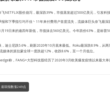
飞NETFLIX股价崩泻，最深跌39%，市值蒸发超过500亿美元，引发科
因一季报和下季指引均不佳丶11年来付费用户首度流失，流媒体巨头奈飞最深跌
年1月19日来的逾四年新低，市值抹去560亿美元。今年跌价63%，是标普
，迪士尼跌5.6%，刷新2020年10月底来最低。Roku最深跌8.9%
流媒体的派拉蒙全球一度跌超12%，收跌8.6%，至一个月低位。
ohedge称，FANG+大型科技股经历了2020年3月欧美爆发疫情以
 道琼指数涨249点