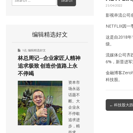
for:
21/04/2022
影视串流公司奈
NETFLIX
编辑精选好文
这是自2018
级。
9点
,
编辑精选好文
流媒体公司齐跌
林总周记─企业家匠人精神
6%，新晋进军
追求极致 创造价值路上永
金融博客Zer
不停竭
科技股。
资本市
场永远
话题不
断。大
Post
← 科技股大跌
企业永
navigation
不停歇
追求进
步，精
益求