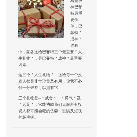
格是股
神巴菲
特最重
要伙
伴，巴
菲特＂
成神＂
过程
中，蒙各送给巴菲特三个最重要＂人
生礼物＂，是巴菲特＂成神＂最重要
因素。
这三个＂人生礼物＂，送给每一个投
资人都是非常珍贵及有用，你我不必
付一分钱都可以拥有它。
三个礼物是─＂戒贪＂，＂勇气＂及
＂远见＂，它能协助我们克服所有投
资人都可能会犯的贪婪，恐惧及短视
的坏毛病。