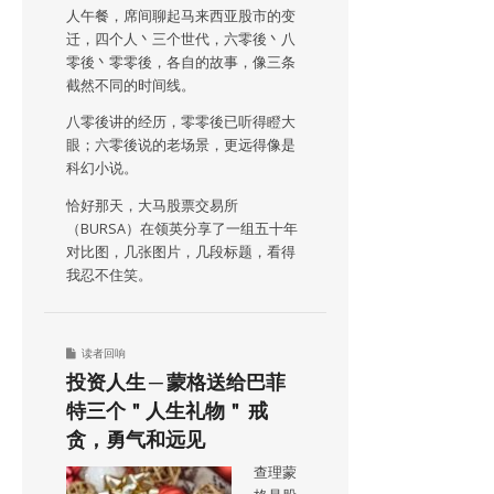
人午餐，席间聊起马来西亚股市的变
迁，四个人丶三个世代，六零後丶八
零後丶零零後，各自的故事，像三条
截然不同的时间线。
八零後讲的经历，零零後已听得瞪大
眼；六零後说的老场景，更远得像是
科幻小说。
恰好那天，大马股票交易所
（BURSA）在领英分享了一组五十年
对比图，几张图片，几段标题，看得
我忍不住笑。
读者回响
投资人生 ─ 蒙格送给巴菲
特三个＂人生礼物＂ 戒
贪，勇气和远见
查理蒙