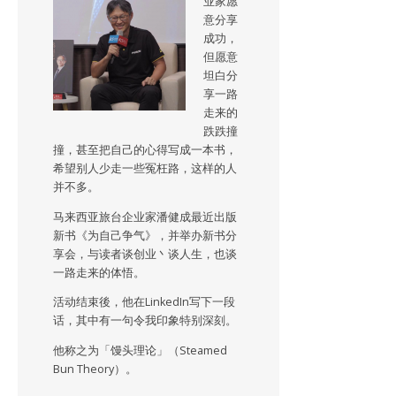
业家愿
意分享
成功，
但愿意
坦白分
享一路
走来的
跌跌撞
撞，甚至把自己的心得写成一本书，
希望别人少走一些冤枉路，这样的人
并不多。
马来西亚旅台企业家潘健成最近出版
新书《为自己争气》，并举办新书分
享会，与读者谈创业丶谈人生，也谈
一路走来的体悟。
活动结束後，他在LinkedIn写下一段
话，其中有一句令我印象特别深刻。
他称之为「馒头理论」（Steamed
Bun Theory）。