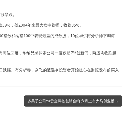
技股暴跌。
39%，创2004年来最大盘中跌幅，收跌35%。
500指数和纳指100中表现最差的成分股，10位华尔街分析师下调评
，从两周高位回落，华纳兄弟探索公司一度跌超7%创新低，两股均收跌超
来最大单日跌幅。有分析称，奈飞的遭遇令投资者开始担心在财报发布前买入
多美子公司YX贵金属签包销合约 六月上市大马创业板 →