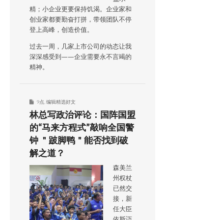
精；小企业更要保持饥渴。企业家和
创业家都要勤奋打拼，带领团队不停
登上高峰，创造价值。
过去一周，几家上市公司的动态让我
深深感受到——企业需要永不言竭的
精神。
9点
,
编辑精选好文
林总写政治评论：国阵国盟
的“马来方程式”敲响全国警
钟 ＂跛脚鸭＂能否找到破
解之道？
森美兰
州权杖
已然交
接，新
任大臣
依斯迈