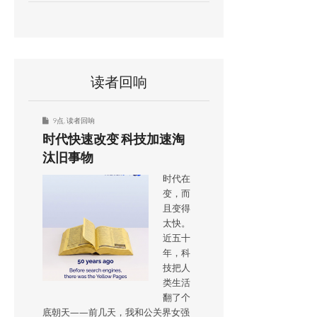
读者回响
9点
,
读者回响
时代快速改变 科技加速淘
汰旧事物
时代在
变，而
且变得
太快。
近五十
年，科
技把人
类生活
翻了个
底朝天——前几天，我和公关界女强