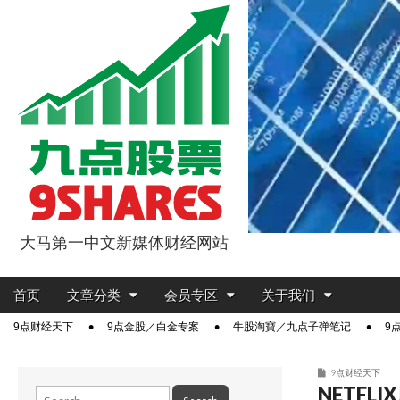
大马第一中文新媒体财经网站
9点股票
Main
Skip
首页
文章分类
会员专区
关于我们
menu
to
Sub
9点财经天下
9点金股／白金专案
牛股淘寶／九点子弹笔记
9
content
menu
9点财经天下
NETFL
Search