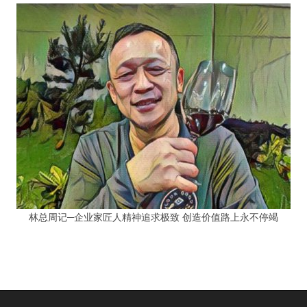
林总周记─企业家匠人精神追求极致 创造价值路上永不停竭