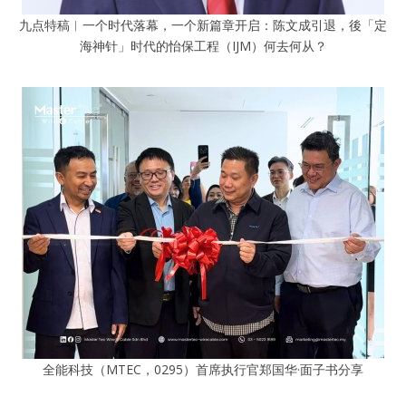
九点特稿︱一个时代落幕，一个新篇章开启：陈文成引退，後「定
海神针」时代的怡保工程（IJM）何去何从？
全能科技（MTEC，0295）首席执行官郑国华·面子书分享