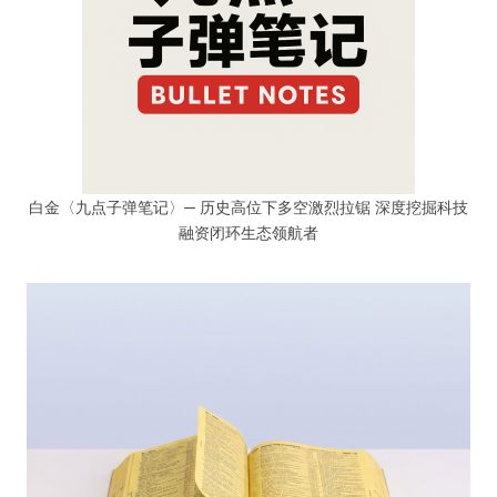
白金〈九点子弹笔记〉─ 历史高位下多空激烈拉锯 深度挖掘科技
融资闭环生态领航者