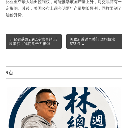
比亚重夺最大油田控制权，可能推动该国产量上升，对交易商有一
定影响。其後，美国公布上调今明两年产量增长预测，同样限制了
油价升势。
Post
← 亿钢获颁2.9亿令吉合约 老
美政府避过再关门 道指飊涨
板潘沙：我们竞争力很强
372点 →
navigation
9点