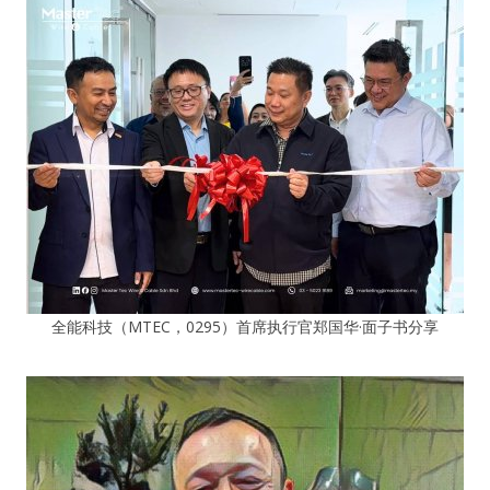
全能科技（MTEC，0295）首席执行官郑国华·面子书分享