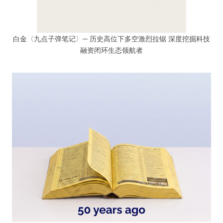
白金〈九点子弹笔记〉─ 历史高位下多空激烈拉锯 深度挖掘科技
融资闭环生态领航者