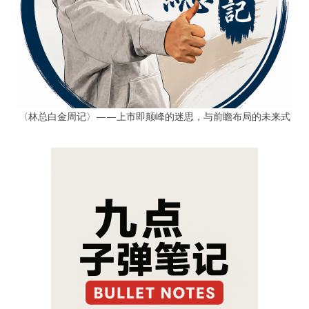
〈林总白金周记〉——上市即颠峰的迷思，与前瞻布局的未来式