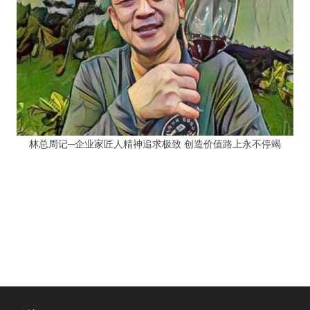
林总周记─企业家匠人精神追求极致 创造价值路上永不停竭