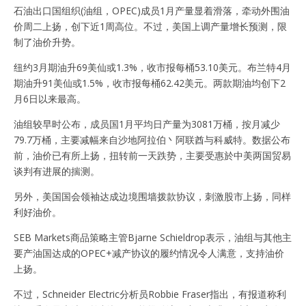
石油出口国组织(油组，OPEC)成员1月产量显着滑落，牵动外围油
价周二上扬，创下近1周高位。不过，美国上调产量增长预测，限
制了油价升势。
纽约3月期油升69美仙或1.3%，收市报每桶53.10美元。布兰特4月
期油升91美仙或1.5%，收市报每桶62.42美元。两款期油均创下2
月6日以来最高。
油组较早时公布，成员国1月平均日产量为3081万桶，按月减少
79.7万桶，主要减幅来自沙地阿拉伯丶阿联酋与科威特。数据公布
前，油价已有所上扬，扭转前一天跌势，主要受惠於中美两国贸易
谈判有进展的揣测。
另外，美国国会领袖达成边境围墙拨款协议，刺激股市上扬，同样
利好油价。
SEB Markets商品策略主管Bjarne Schieldrop表示，油组与其他主
要产油国达成的OPEC+减产协议的履约情况令人满意，支持油价
上扬。
不过，Schneider Electric分析员Robbie Fraser指出，有报道称利