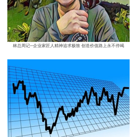
林总周记─企业家匠人精神追求极致 创造价值路上永不停竭