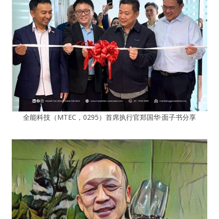
全能科技（MTEC，0295）首席执行官郑国华·面子书分享