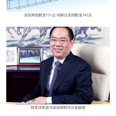
道琼斯指数涨151点 纳斯达克指数涨342点
林景清景源与叔叔林刚河分道扬镖