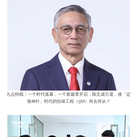
九点特稿︱一个时代落幕，一个新篇章开启：陈文成引退，後「定
海神针」时代的怡保工程（IJM）何去何从？