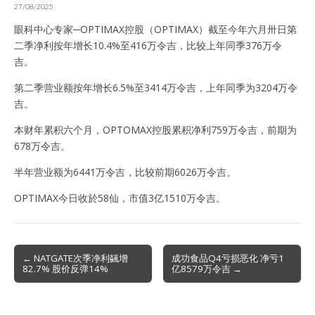
27/08/2025
眼科中心专家─OPTIMAX控股（OPTIMAX）截至今年六月卅日第
二季净利按年增长10.4%至416万令吉，比较上年同季376万令
吉。
第二季营业额按年增长6.5%至3414万令吉，上年同季为3204万令
吉。
本财年累积六个月，OPTOMAX控股累积净利759万令吉，前期为
678万令吉。
半年营业额为6441万令吉，比较前期6026万令吉。
OPTIMAX今日收於58仙，市值3亿1510万令吉。
Post
← NATGATE次季净利飊增
成功食品Q4亏损恶化 净亏1
82.7% 股价反弹14%
亿8579万令吉 →
navigation