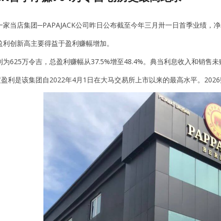
家当店集团─PAPAJACK公司昨日公布截至今年三月卅一日首季业绩，净利
盈利创新高主要得益于盈利赚幅增加。
为625万令吉，总盈利赚幅从37.5%增至48.4%。典当利息收入和销
度盈利是该集团自2022年4月1日在大马交易所上市以来的最高水平。2026财