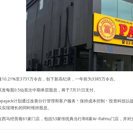
10.21%至3731万令吉，创下新高纪录，一年前为3385万令吉。
发每股0.5仙首次中期单层股息，将于7月31日支付。
appajack计划通过改善分行管理和客户服务丶保持成本控制丶投资科
以实现增长的同时维持股息。
西马经营着61家门店，包括53家传统典当行和8家Ar-Rahnu门店，并