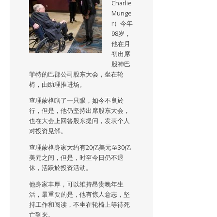
Charlie
Munge
r）今年
98岁，
他在月
初出席
股神巴
菲特的巴郡公司股东大会，坐在轮
椅，由助理推进场。
查理蒙格瞎了一只眼，如今不良於
行，但是，他仍坚持出席股东大会，
也在大会上回答股东提问，发表个人
对投资见解。
查理蒙格身家大约有20亿美元至30亿
美元之间，但是，时至今日仍不退
休，活跃於投资活动。
他身家丰厚，可以维持昂贵晚年生
活，最重要的是，他有惊人意志，坚
持工作和阅读，不坐在轮椅上等待死
亡到来。