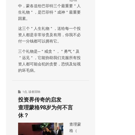
中，蒙各送给巴菲特三个最重要＂人
生礼物＂，是巴菲特＂成神＂最重要
因素。
这三个＂人生礼物＂，送给每一个投
资人都是非常珍贵及有用，你我不必
付一分钱都可以拥有它。
三个礼物是─＂戒贪＂，＂勇气＂及
＂远见＂，它能协助我们克服所有投
资人都可能会犯的贪婪，恐惧及短视
的坏毛病。
9点
,
读者回响
投资界传奇的启发
查理蒙格98岁为何不言
休？
查理蒙
格（