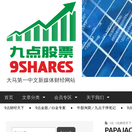
大马第一中文新媒体财经网站
9点股票
Main
Skip
首页
文章分类
会员专区
关于我们
menu
to
Sub
9点财经天下
9点金股／白金专案
牛股淘寶／九点子弹笔记
9
content
menu
9点
,
9点财经天下
PAPAJ
Search