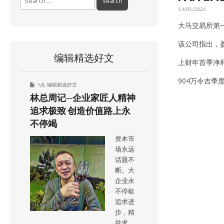
for:
14/05/2026
大马交易所第一
该公司指出，
编辑精选好文
上财年首季净利
904万令吉季
9点
,
编辑精选好文
林总周记─企业家匠人精神
追求极致 创造价值路上永
不停竭
资本市
场永远
话题不
断。大
企业永
不停歇
追求进
步，精
益求