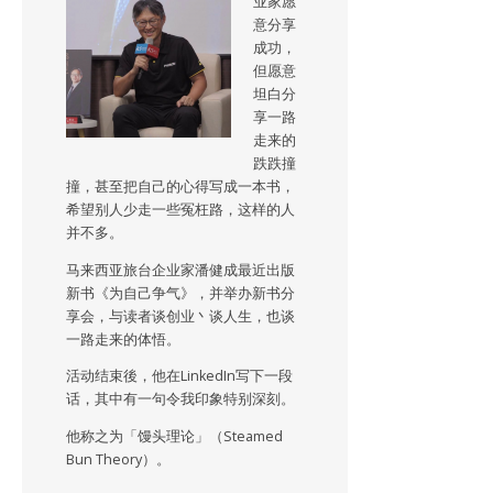
业家愿
意分享
成功，
但愿意
坦白分
享一路
走来的
跌跌撞
撞，甚至把自己的心得写成一本书，
希望别人少走一些冤枉路，这样的人
并不多。
马来西亚旅台企业家潘健成最近出版
新书《为自己争气》，并举办新书分
享会，与读者谈创业丶谈人生，也谈
一路走来的体悟。
活动结束後，他在LinkedIn写下一段
话，其中有一句令我印象特别深刻。
他称之为「馒头理论」（Steamed
Bun Theory）。