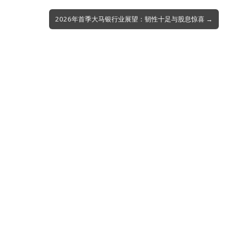
2026年首季大马银行业展望：韧性十足与股息惊喜 →