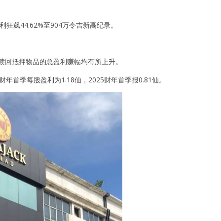
狂飙44.62%至904万令吉新高纪录。
售未赎回抵押物品的总盈利赚幅均有所上升。
年首季每股盈利为1.18仙，2025财年首季报0.81仙。