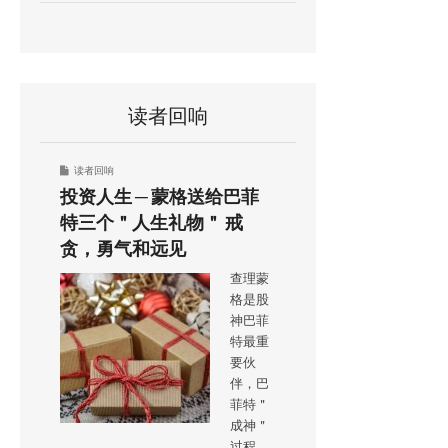
读者回响
读者回响
投资人生 ─ 蒙格送给巴菲
特三个＂人生礼物＂ 戒
贪，勇气和远见
查理蒙
格是股
神巴菲
特最重
要伙
伴，巴
菲特＂
成神＂
过程