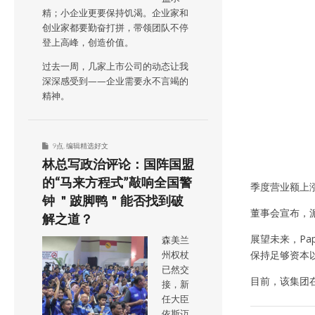
精；小企业更要保持饥渴。企业家和
创业家都要勤奋打拼，带领团队不停
登上高峰，创造价值。
过去一周，几家上市公司的动态让我
深深感受到——企业需要永不言竭的
精神。
9点
,
编辑精选好文
林总写政治评论：国阵国盟
的“马来方程式”敲响全国警
季度营业额上涨
钟 ＂跛脚鸭＂能否找到破
董事会宣布，派
解之道？
展望未来，P
森美兰
保持足够资本
州权杖
已然交
目前，该集团在
接，新
任大臣
依斯迈