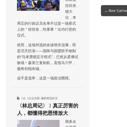
拉欣坐
Post
← Bee S
稳大
navigation
位，本
周五的行政议员名单不过是一场形式
上的＂排排坐，吃果果＂论功行赏的
仪式。
然而，这场州选的余波绝非涟漪，而
是滔天巨浪——国阵与国盟联手炮制
的“马来票锁定方程式”，已然从柔佛试
验场丶森美兰复制机，直指马六甲，
最终剑指布城。
这不是选举，这是一场政治围猎。
9点
,
9点企业家
,
编辑精选好文
〈林总周记〉︱真正厉害的
人，都懂得把恩情放大
很多企