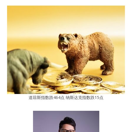
道琼斯指数跌464点 纳斯达克指数跌15点