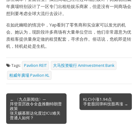
年廣場特别设计了一区专门出租给娱乐商家，但是没有一间商场会
想到要考虑全球大流行去设计。
在如此幽暗的情况中，Yap看到了零售商和实业家可以发光的机
会。她认为，现阶段许多商场有大量单位空出，他们非常愿意为优
质租客提供量身定做的租赁配套，寻求合作。俗话说，危机即是转
机，转机处处是生机。
Tags:
Pavilion REIT
大马投资银行 AmInvestment Bank
柏威年廣場 Pavilion KL
Post
← 〈九点新闻信〉─
KLCI小涨1.94点
拜登雷厉政令全盘推翻特朗普
手套股回弹科技股再涨 →
navigation
政策
张天赐慕斯达化度过ICU难关
普通人如何？