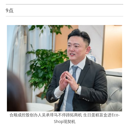
9点
合顺成控股创办人吴承璋马不停蹄拓商机 生日蛋糕盲盒进Eco-
Shop现契机