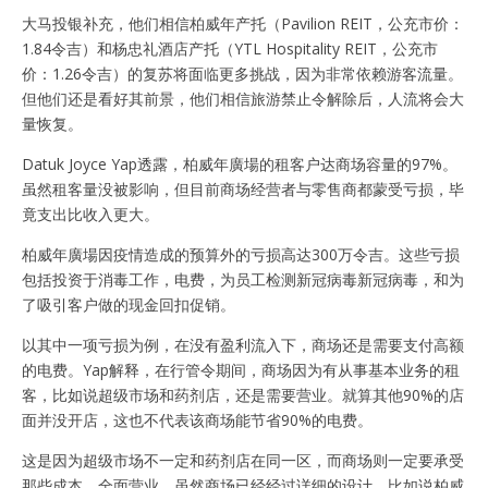
大马投银补充，他们相信柏威年产托（Pavilion REIT，公充市价：
1.84令吉）和杨忠礼酒店产托（YTL Hospitality REIT，公充市
价：1.26令吉）的复苏将面临更多挑战，因为非常依赖游客流量。
但他们还是看好其前景，他们相信旅游禁止令解除后，人流将会大
量恢复。
Datuk Joyce Yap透露，柏威年廣場的租客户达商场容量的97%。
虽然租客量没被影响，但目前商场经营者与零售商都蒙受亏损，毕
竟支出比收入更大。
柏威年廣場因疫情造成的预算外的亏损高达300万令吉。这些亏损
包括投资于消毒工作，电费，为员工检测新冠病毒新冠病毒，和为
了吸引客户做的现金回扣促销。
以其中一项亏损为例，在没有盈利流入下，商场还是需要支付高额
的电费。Yap解释，在行管令期间，商场因为有从事基本业务的租
客，比如说超级市场和药剂店，还是需要营业。就算其他90%的店
面并没开店，这也不代表该商场能节省90%的电费。
这是因为超级市场不一定和药剂店在同一区，而商场则一定要承受
那些成本，全面营业。虽然商场已经经过详细的设计，比如说柏威