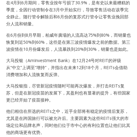
在4月到6月期间，零售业按年亏损了30.9%，是有史以来最糟糕的
季度，全因行动管制令在3月中开始实行，导致零售活动在该季完
全静止。随行管令解除后和6月份的复苏式行管令让零售业挽回部
分人流和销量。
在6月份到8月早期，柏威年廣場的人流高达75%到80%，而销量也
恢复到近50%到60%，这些是在第三波疫情爆发之前的数据。第三
波疫情在10月份爆发后，人流暴跌到20%到30%，销量也是如此。
大马投银（AmInvestment Bank）在12月24号对REIT的评级
从“中立”上调至“增持”，并指出在未来12到18个月，REITs会借助
消费增加和人流恢复而反弹。
大马投银指，尽管新冠疫情随时可能再次爆发，并打击REITs复
苏，但是在新冠疫苗的发展下，其盈利也有显著的提升，有些国家
更已经开始了疫苗接种。
他们相信在所选的REITs之中，近乎全部将有稳定的疫情后复苏，
尤其是在跨国旅行可以被允许后。主要因素为这些REITs强大的市
场定位和品牌名声，同时他们位于市中心的有利位置也让他们比其
他的商场更有优势。