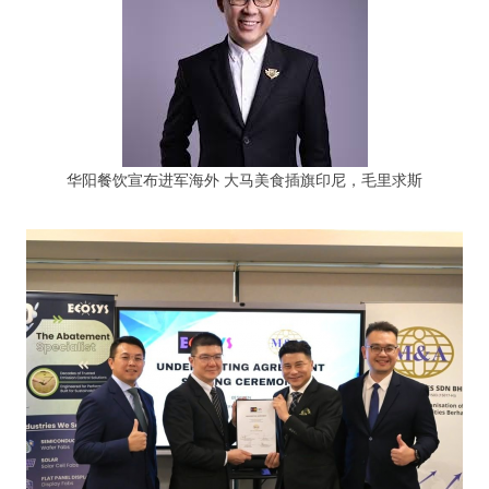
华阳餐饮宣布进军海外 大马美食插旗印尼，毛里求斯