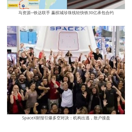
马资源─铁达联手 赢槟城珍珠线轻快铁30亿承包合约
SpaceX财报引爆多空对决：机构出逃，散户接盘