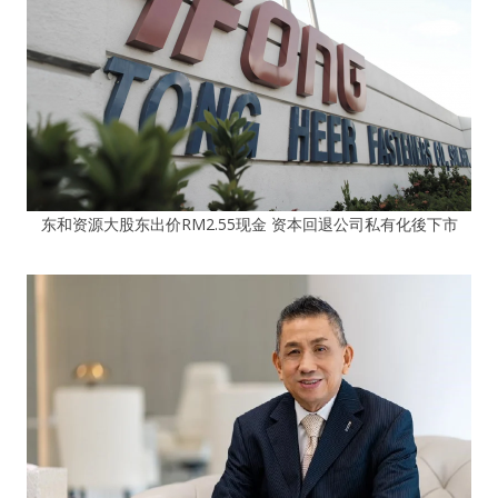
东和资源大股东出价RM2.55现金 资本回退公司私有化後下市