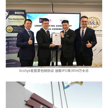
EcoSys签股票包销协议 放眼IPO筹3934万令吉