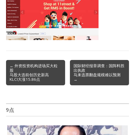
Post
← 外资投资机构进场买大粒
国际财经报章调查：国阵料胜
股
出执政
navigation
马股大选前创历史新高
马来选票翻盘规模难以预测
KLCI大涨15.86点
→
9点