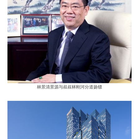
林景清景源与叔叔林刚河分道扬镖