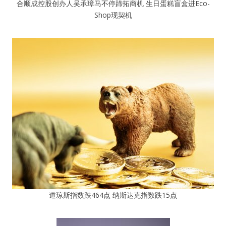
合顺成控股创办人吴承璋马不停蹄拓商机 生日蛋糕盲盒进Eco-
Shop现契机
道琼斯指数跌464点 纳斯达克指数跌15点