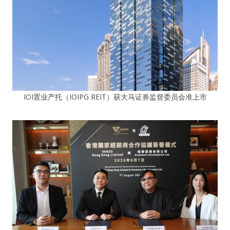
IOI置业产托（IOIPG REIT）获大马证券监督委员会准上市