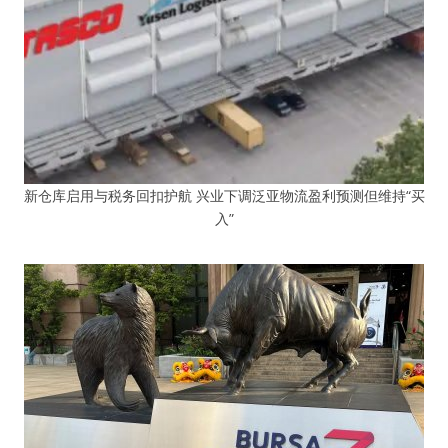
新仓库启用与税务回扣护航 兴业下调泛亚物流盈利预测但维持“买
入”