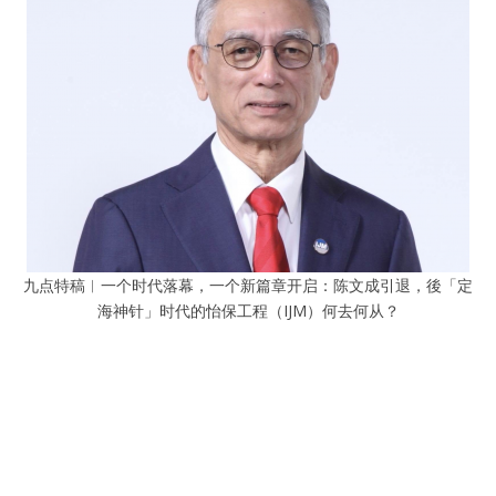
九点特稿︱一个时代落幕，一个新篇章开启：陈文成引退，後「定
海神针」时代的怡保工程（IJM）何去何从？