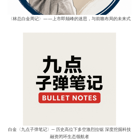
〈林总白金周记〉——上市即颠峰的迷思，与前瞻布局的未来式
白金〈九点子弹笔记〉─ 历史高位下多空激烈拉锯 深度挖掘科技
融资闭环生态领航者