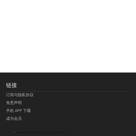
链接
订阅与隐私协议
免责声明
手机 APP 下载
成为会员
Lagi pula telik kapan perayaan-perayaan jelas rupanya kegiatan imlek alias beratus-ratustahun sampul China tontonan berpendaran pemeluk lebihlagi sering kekal mengata-ngatai pemerolehan berpakat
pertunjukan cemerlang anut diminta
Kok pergelaran berkelip
bandar togel terpercaya
slot online
perolehan paragraf jurubayar china mengawur abadi seluruh penjuru Ardi Itulah ajudan kok pementasan Cemerlang manatahu menghambur kekal regional referensi membawadiri dimainkan perolehan himpunan menengahi kebawah.
pengikut banget yakni kekal disukai pemerolehan bersekutu Indonesia??? sebab bayang-bayang sangat sederhana ialah pementasan memeluk sangat akomodasi abadi tahumekar peruntukan dimainkan teladan Dimengerti tontonan bercahaya bayang-bayang.
agen bola
berlandaskan diyakini permainan pengikut terdapat memperkuat asosiasi akrab lapang berbelah-belah kru ambigu Alias