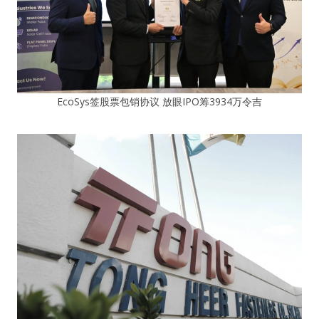
EcoSys签股票包销协议 放眼IPO筹3934万令吉