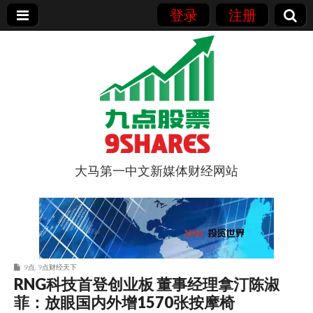
登录
注册
大马第一中文新媒体财经网站
9点股票
9点
,
9点财经天下
RNG科技首登创业板 董事经理拿汀陈淑
菲：放眼国内外增1570张按摩椅