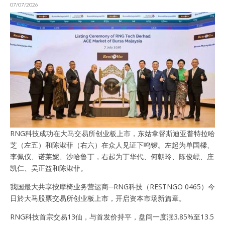
07/07/2026
RNG科技成功在大马交易所创业板上市，东姑拿督斯迪亚普特拉哈
芝（左五）和陈淑菲（右六）在众人见证下鸣锣。左起为单国樑、
李佩仪、诺莱妮、沙哈鲁丁，右起为丁华代、何朝玲、陈俊㟽、庄
凯仁、吴正益和陈淑菲。
我国最大共享按摩椅业务营运商─RNG科技（RESTNGO 0465）今
日於大马股票交易所创业板上市，开启资本市场新篇章。
RNG科技首宗交易13仙，与首发价持平，盘间一度涨3.85%至13.5