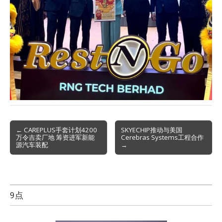
Post
← CAREPLUS手套计划4200
SKYECHIP推动与美国
万令吉卖厂地 筹资进军新能
Cerebras Systems工程合作
navigation
源汽车装配
→
9点