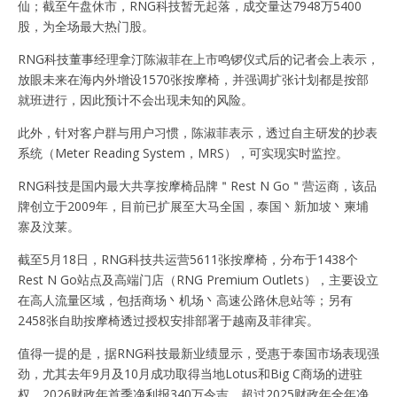
仙；截至午盘休市，RNG科技暂无起落，成交量达7948万5400
股，为全场最大热门股。
RNG科技董事经理拿汀陈淑菲在上市鸣锣仪式后的记者会上表示，
放眼未来在海内外增设1570张按摩椅，并强调扩张计划都是按部
就班进行，因此预计不会出现未知的风险。
此外，针对客户群与用户习惯，陈淑菲表示，透过自主研发的抄表
系统（Meter Reading System，MRS），可实现实时监控。
RNG科技是国内最大共享按摩椅品牌＂Rest N Go＂营运商，该品
牌创立于2009年，目前已扩展至大马全国，泰国丶新加坡丶柬埔
寨及汶莱。
截至5月18日，RNG科技共运营5611张按摩椅，分布于1438个
Rest N Go站点及高端门店（RNG Premium Outlets），主要设立
在高人流量区域，包括商场丶机场丶高速公路休息站等；另有
2458张自助按摩椅透过授权安排部署于越南及菲律宾。
值得一提的是，据RNG科技最新业绩显示，受惠于泰国市场表现强
劲，尤其去年9月及10月成功取得当地Lotus和Big C商场的进驻
权，2026财政年首季净利报340万令吉，超过2025财政年全年净