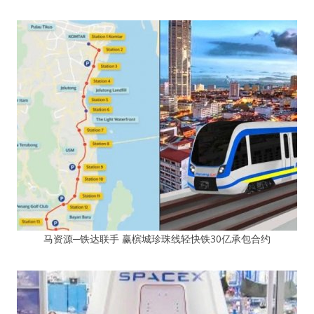
马资源─铁达联手 赢槟城珍珠线轻快铁30亿承包合约