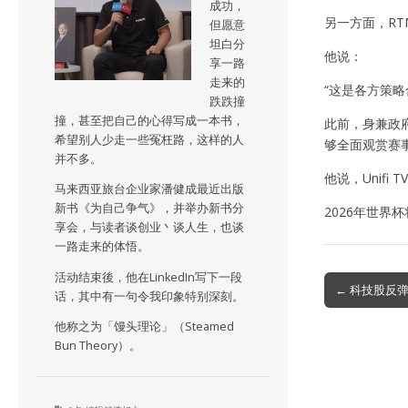
成功，
另一方面，RT
但愿意
坦白分
他说：
享一路
走来的
“这是各方策
跌跌撞
撞，甚至把自己的心得写成一本书，
此前，身兼政府
希望别人少走一些冤枉路，这样的人
够全面观赏赛
并不多。
他说，Unif
马来西亚旅台企业家潘健成最近出版
新书《为自己争气》，并举办新书分
2026年世界
享会，与读者谈创业丶谈人生，也谈
一路走来的体悟。
活动结束後，他在LinkedIn写下一段
Post
← 科技股反弹
话，其中有一句令我印象特别深刻。
navigation
他称之为「馒头理论」（Steamed
Bun Theory）。