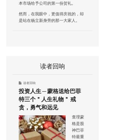
本市场给予公司的第一份贺礼。
然而，在我眼中，更值得庆祝的，却
是站在杨立新身旁的那一大家人。
读者回响
读者回响
投资人生 ─ 蒙格送给巴菲
特三个＂人生礼物＂ 戒
贪，勇气和远见
查理蒙
格是股
神巴菲
特最重