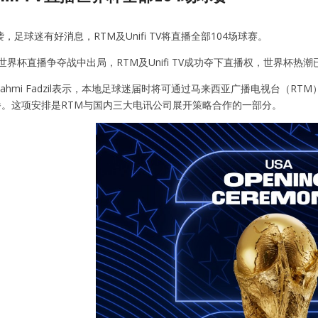
，足球迷有好消息，RTM及Unifi TV将直播全部104场球赛。
届世界杯直播争夺战中出局，RTM及Unifi TV成功夺下直播权，世界杯热
hmi Fadzil表示，本地足球迷届时将可通过马来西亚广播电视台（RTM）及Un
直播。这项安排是RTM与国内三大电讯公司展开策略合作的一部分。