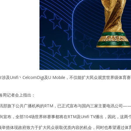
涉及Unifi丶CelcomDigi及U Mobile，不仅能扩大民众观赏世
M每周记者会上指出：
部旗下公共广播机构的RTM，已正式宣布与国内三家主要电讯公司——Unifi丶C
兴宣布，全部104场世界杯赛事都将在RTM及Unifi TV播出，因此，这
项举措体现政府致力于扩大民众获取优质内容的机会，同时也希望通过体