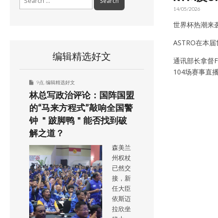
for:
14/05/2026
世界杯热潮来袭
ASTRO在本
编辑精选好文
通讯部长拿督Fa
104场赛事
9点
,
编辑精选好文
林总写政治评论：国阵国盟
的“马来方程式”敲响全国警
钟 ＂跛脚鸭＂能否找到破
解之道？
森美兰
州权杖
已然交
接，新
任大臣
依斯迈
拉欣坐