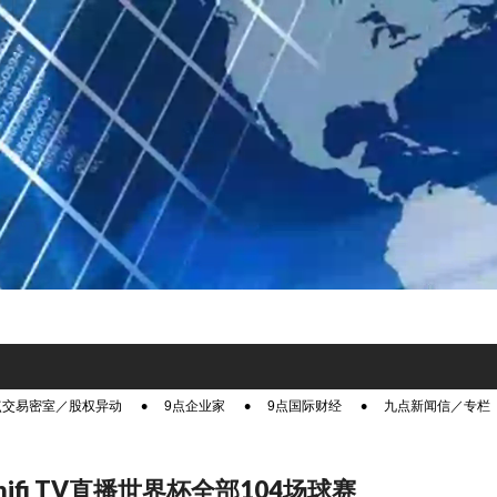
点交易密室／股权异动
9点企业家
9点国际财经
九点新闻信／专栏
nifi TV直播世界杯全部104场球赛