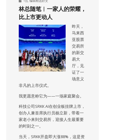
9点
,
编辑精选好文
林总随笔︱一家人的荣耀，
比上市更动人
昨天，
马来西
亚股票
交易所
的新交
易大
厅，见
证了一
场意义
非凡的上市仪式。
我更愿意称它为——一场家庭聚会。
科技公司SRKK AI在创业板挂牌上市，
创办人兼首席执行员杨立新，带着一
家老小来到交易所，迎接人生最重要
的时刻之一。
当天，SRKK开盘即大涨88%，这是资