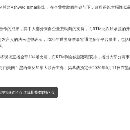
M总监Ashwad Ismail指出，在企业赞助商的参与下，政府得以大幅
略合作的成果，其中大部分来自企业赞助商的支持，而RTM此次所承担的开
发言人的法米也曾表示，2026年世界杯赛事将通过多个平台播出，包括MyTV免
事。
i TV将现场直播全部104场比赛，而RTM则会依据赛程安排，播出大部分
杯将由美国丶墨西哥及加拿大联合主办，揭幕战预定于2026年6月11日在墨
纳指涨314点 道琼斯指数跌67点