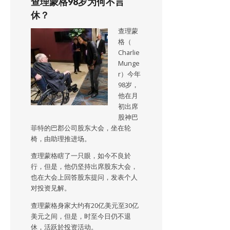
查理蒙格98岁为何不言
休？
查理蒙
格（
Charlie
Munge
r）今年
98岁，
他在月
初出席
股神巴
菲特的巴郡公司股东大会，坐在轮
椅，由助理推进场。
查理蒙格瞎了一只眼，如今不良於
行，但是，他仍坚持出席股东大会，
也在大会上回答股东提问，发表个人
对投资见解。
查理蒙格身家大约有20亿美元至30亿
美元之间，但是，时至今日仍不退
休，活跃於投资活动。