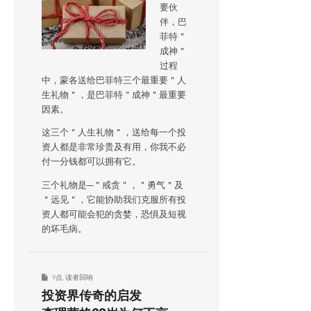
要伙
伴，巴
菲特＂
成神＂
过程
中，蒙各送给巴菲特三个最重要＂人
生礼物＂，是巴菲特＂成神＂最重要
因素。
这三个＂人生礼物＂，送给每一个投
资人都是非常珍贵及有用，你我不必
付一分钱都可以拥有它。
三个礼物是─＂戒贪＂，＂勇气＂及
＂远见＂，它能协助我们克服所有投
资人都可能会犯的贪婪，恐惧及短视
的坏毛病。
9点
,
读者回响
投资界传奇的启发