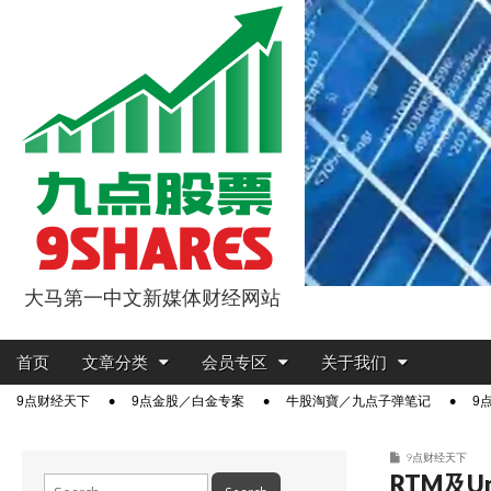
大马第一中文新媒体财经网站
9点股票
Main
Skip
首页
文章分类
会员专区
关于我们
menu
to
Sub
9点财经天下
9点金股／白金专案
牛股淘寶／九点子弹笔记
9
content
menu
9点财经天下
RTM及U
Search