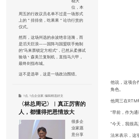
稳大
位，本
周五的行政议员名单不过是一场形式
上的＂排排坐，吃果果＂论功行赏的
仪式。
然而，这场州选的余波绝非涟漪，而
是滔天巨浪——国阵与国盟联手炮制
的“马来票锁定方程式”，已然从柔佛试
验场丶森美兰复制机，直指马六甲，
最终剑指布城。
这不是选举，这是一场政治围猎。
他说，这项合作
角色。
9点
,
9点企业家
,
编辑精选好文
他周三在RT
〈林总周记〉︱真正厉害的
人，都懂得把恩情放大
“早前，作为通讯
很多企
“今天，我很高
业家愿
意分享
法米表示，这