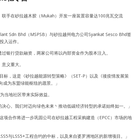
5）合作，联手在砂拉越木胶（Mukah）开发一座装置容量达100兆瓦交流
Sdn Bhd（MSPSB）与砂拉越州电力公司Syarikat Sesco Bhd签
日投入运作。
项目主要透过银行贷款融资，两家公司将以内部资金作为股本注入。
，意义重大。
目标，这是《砂拉越能源转型策略》（SET-P）以及《後疫情发展策
迈向成为东盟绿能枢纽的愿景。」
，为当地社区带来实际效益。
的决心。我们对迈向绿色未来丶推动低碳经济转型的承诺始终如一。」
g）指出，这项合作将进一步巩固公司在砂拉越工程采购建造（EPCC）市场的地
S5与LSS5+工程合约的中标，以及来自婆罗洲地区的新增项目。」