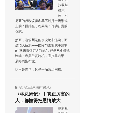
拉欣坐
稳大
位，本
周五的行政议员名单不过是一场形式
上的＂排排坐，吃果果＂论功行赏的
仪式。
然而，这场州选的余波绝非涟漪，而
是滔天巨浪——国阵与国盟联手炮制
的“马来票锁定方程式”，已然从柔佛试
验场丶森美兰复制机，直指马六甲，
最终剑指布城。
这不是选举，这是一场政治围猎。
9点
,
9点企业家
,
编辑精选好文
〈林总周记〉︱真正厉害的
人，都懂得把恩情放大
很多企