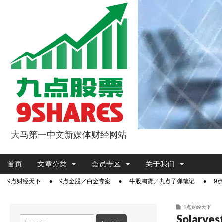
大马第一中文新媒体财经网站
9点股票
Main
Skip
首页
文章分类
会员专区
关于我们
menu
to
Sub
9点财经天下
9点金股／白金专案
牛股淘寶／九点子弹笔记
9
content
menu
9点财经天下
Solar
Search