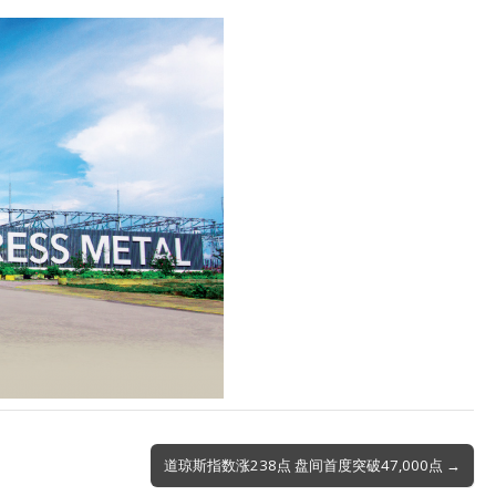
道琼斯指数涨238点 盘间首度突破47,000点 →