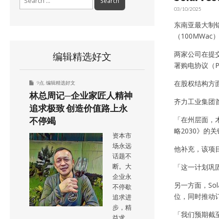
for:
03/10/2025
东南亚最大制铝商
（100MWa
两家公司在提交给
编辑精选好文
署购电协议（P
在股权结构方面
9点
,
编辑精选好文
林总周记─企业家匠人精神
齐力工业集团
追求极致 创造价值路上永
「在州层面，木
不停竭
略2030》
资本市
场永远
他补充，该项目
话题不
「这一计划巩
断。大
企业永
另一方面，Sol
不停歇
位，同时推动
追求进
步，精
「我们预期截至
益求