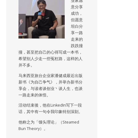
业家愿
意分享
成功，
但愿意
坦白分
享一路
走来的
跌跌撞
撞，甚至把自己的心得写成一本书，
希望别人少走一些冤枉路，这样的人
并不多。
马来西亚旅台企业家潘健成最近出版
新书《为自己争气》，并举办新书分
享会，与读者谈创业丶谈人生，也谈
一路走来的体悟。
活动结束後，他在LinkedIn写下一段
话，其中有一句令我印象特别深刻。
他称之为「馒头理论」（Steamed
Bun Theory）。