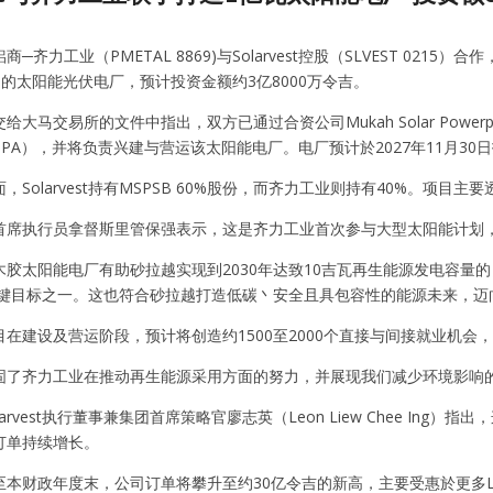
─齐力工业（PMETAL 8869)与Solarvest控股（SLVEST 021
c）的太阳能光伏电厂，预计投资金额约3亿8000万令吉。
大马交易所的文件中指出，双方已通过合资公司Mukah Solar Powerplant 
PA），并将负责兴建与营运该太阳能电厂。电厂预计於2027年11月30
，Solarvest持有MSPSB 60%股份，而齐力工业则持有40%。
首席执行员拿督斯里管保强表示，这是齐力工业首次参与大型太阳能计划
胶太阳能电厂有助砂拉越实现到2030年达致10吉瓦再生能源发电容量的
的关键目标之一。这也符合砂拉越打造低碳丶安全且具包容性的能源未来，
在建设及营运阶段，预计将创造约1500至2000个直接与间接就业机会
固了齐力工业在推动再生能源采用方面的努力，并展现我们减少环境影响
arvest执行董事兼集团首席策略官廖志英（Leon Liew Chee In
订单持续增长。
本财政年度末，公司订单将攀升至约30亿令吉的新高，主要受惠於更多LS