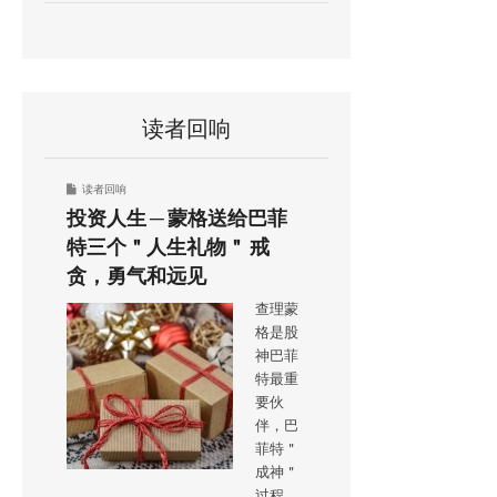
读者回响
读者回响
投资人生 ─ 蒙格送给巴菲
特三个＂人生礼物＂ 戒
贪，勇气和远见
查理蒙
格是股
神巴菲
特最重
要伙
伴，巴
菲特＂
成神＂
过程