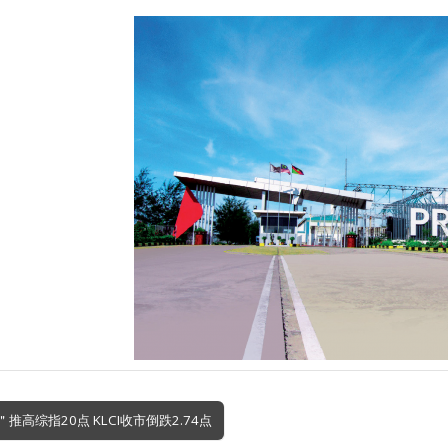
＂推高综指20点 KLCI收市倒跌2.74点