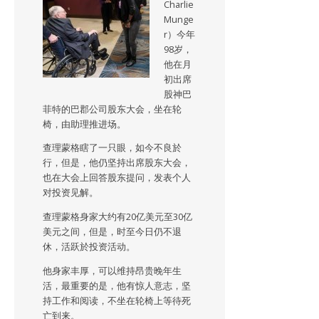
Charlie
Munge
r）今年
98岁，
他在月
初出席
股神巴
菲特的巴郡公司股东大会，坐在轮
椅，由助理推进场。
查理蒙格瞎了一只眼，如今不良於
行，但是，他仍坚持出席股东大会，
也在大会上回答股东提问，发表个人
对投资见解。
查理蒙格身家大约有20亿美元至30亿
美元之间，但是，时至今日仍不退
休，活跃於投资活动。
他身家丰厚，可以维持昂贵晚年生
活，最重要的是，他有惊人意志，坚
持工作和阅读，不坐在轮椅上等待死
亡到来。