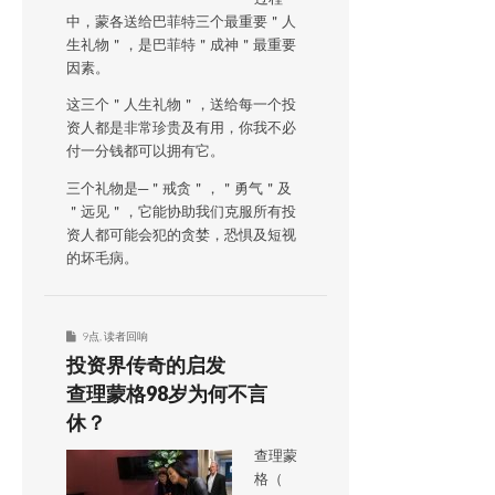
中，蒙各送给巴菲特三个最重要＂人
生礼物＂，是巴菲特＂成神＂最重要
因素。
这三个＂人生礼物＂，送给每一个投
资人都是非常珍贵及有用，你我不必
付一分钱都可以拥有它。
三个礼物是─＂戒贪＂，＂勇气＂及
＂远见＂，它能协助我们克服所有投
资人都可能会犯的贪婪，恐惧及短视
的坏毛病。
9点
,
读者回响
投资界传奇的启发
查理蒙格98岁为何不言
休？
查理蒙
格（