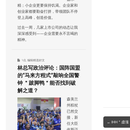
精；小企业更要保持饥渴。企业家和
创业家都要勤奋打拼，带领团队不停
登上高峰，创造价值。
过去一周，几家上市公司的动态让我
深深感受到——企业需要永不言竭的
精神。
9点
,
编辑精选好文
林总写政治评论：国阵国盟
的“马来方程式”敲响全国警
钟 ＂跛脚鸭＂能否找到破
解之道？
森美兰
州权杖
已然交
接，新
Post
← IHH＂虚涨
任大臣
navigation
依斯迈