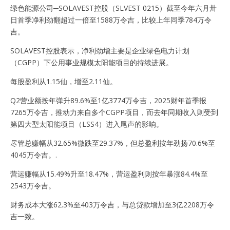
绿色能源公司─SOLAVEST控股（SLVEST 0215）截至今年六月卅
日首季净利劲翻超过一倍至1588万令吉，比较上年同季784万令
吉。
SOLAVEST控股表示，净利劲增主要是企业绿色电力计划
（CGPP）下公用事业规模太阳能项目的持续进展。
每股盈利从1.15仙，增至2.11仙。
Q2营业额按年弹升89.6%至1亿3774万令吉，2025财年首季报
7265万令吉，推动力来自多个CGPP项目，而去年同期收入则受到
第四大型太阳能项目（LSS4）进入尾声的影响。
尽管总赚幅从32.65%微跌至29.37%，但总盈利按年劲扬70.6%至
4045万令吉。.
营运赚幅从15.49%升至18.47%，营运盈利则按年暴涨84.4%至
2543万令吉。
财务成本大涨62.3%至403万令吉，与总贷款增加至3亿2208万令
吉一致。