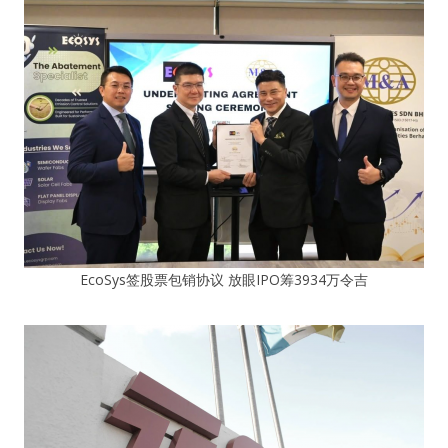
EcoSys签股票包销协议 放眼IPO筹3934万令吉