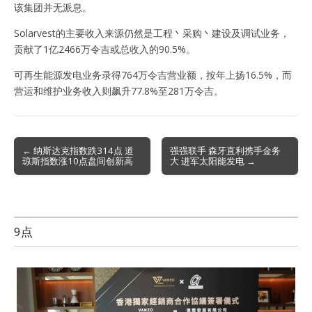
该集团并无派息。
Solarvest的主要收入来源仍然是工程丶采购丶建设及调试业务，
贡献了1亿2466万令吉或总收入的90.5%。
可再生能源发电业务录得764万令吉营业额，按年上扬16.5%，而
营运和维护业务收入则飙升77.8%至281万令吉。
Post
← 纳斯达克指数跌314点 道
强强联手 森牙直利携手金务
琼斯指数涨10点盘间创新高
大 进军太阳能发电 →
navigation
9点