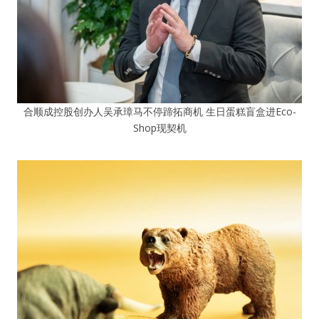
合顺成控股创办人吴承璋马不停蹄拓商机 生日蛋糕盲盒进Eco-
Shop现契机