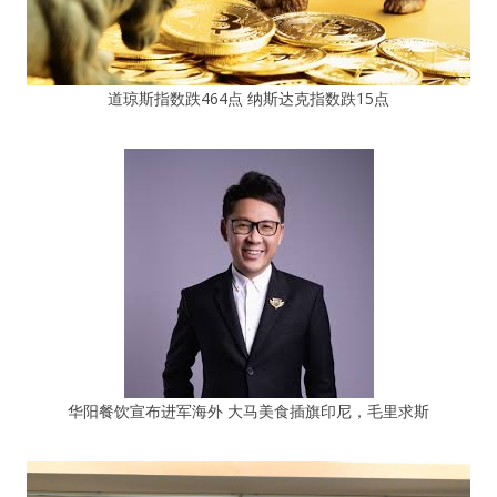
道琼斯指数跌464点 纳斯达克指数跌15点
华阳餐饮宣布进军海外 大马美食插旗印尼，毛里求斯