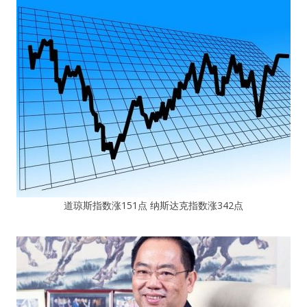
道琼斯指数涨151点 纳斯达克指数涨342点