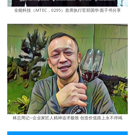
全能科技（MTEC，0295）首席执行官郑国华·面子书分享
林总周记─企业家匠人精神追求极致 创造价值路上永不停竭