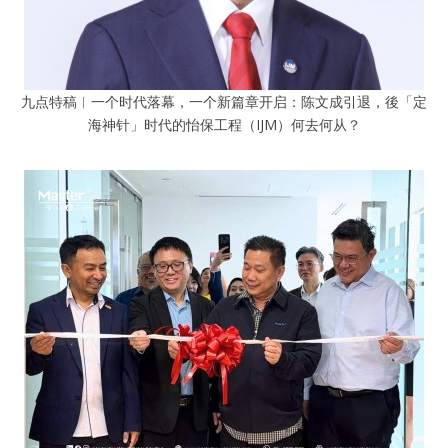
九点特稿︱一个时代落幕，一个新篇章开启：陈文成引退，後「定
海神针」时代的怡保工程（IJM）何去何从？