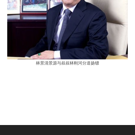
林景清景源与叔叔林刚河分道扬镖