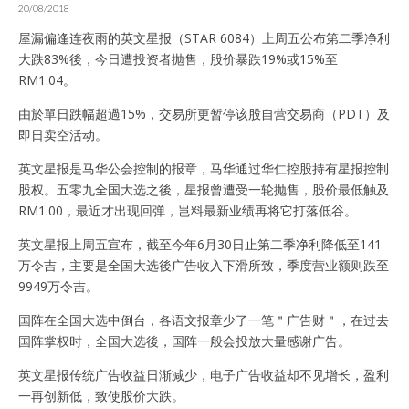
20/08/2018
屋漏偏逢连夜雨的英文星报（STAR 6084）上周五公布第二季净利
大跌83%後，今日遭投资者抛售，股价暴跌19%或15%至
RM1.04。
由於單日跌幅超過15%，交易所更暂停该股自营交易商（PDT）及
即日卖空活动。
英文星报是马华公会控制的报章，马华通过华仁控股持有星报控制
股权。五零九全国大选之後，星报曾遭受一轮抛售，股价最低触及
RM1.00，最近才出现回弹，岂料最新业绩再将它打落低谷。
英文星报上周五宣布，截至今年6月30日止第二季净利降低至141
万令吉，主要是全国大选後广告收入下滑所致，季度营业额则跌至
9949万令吉。
国阵在全国大选中倒台，各语文报章少了一笔＂广告财＂，在过去
国阵掌权时，全国大选後，国阵一般会投放大量感谢广告。
英文星报传统广告收益日渐减少，电子广告收益却不见增长，盈利
一再创新低，致使股价大跌。