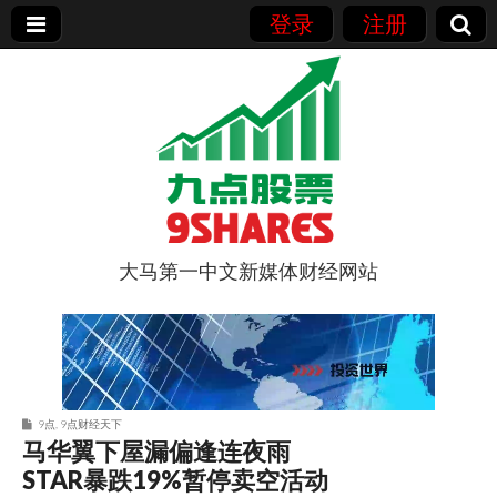
登录
注册
大马第一中文新媒体财经网站
9点股票
9点
,
9点财经天下
马华翼下屋漏偏逢连夜雨
STAR暴跌19%暂停卖空活动