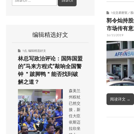
for:
9点交易密室／股
郭令灿持股
市场传有意
编辑精选好文
16/11/2019
9点
,
编辑精选好文
林总写政治评论：国阵国盟
的“马来方程式”敲响全国警
钟 ＂跛脚鸭＂能否找到破
解之道？
森美兰
州权杖
阅读详文 →
已然交
接，新
任大臣
依斯迈
拉欣坐