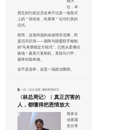
稳大
位，本
周五的行政议员名单不过是一场形式
上的＂排排坐，吃果果＂论功行赏的
仪式。
然而，这场州选的余波绝非涟漪，而
是滔天巨浪——国阵与国盟联手炮制
的“马来票锁定方程式”，已然从柔佛试
验场丶森美兰复制机，直指马六甲，
最终剑指布城。
这不是选举，这是一场政治围猎。
9点
,
9点企业家
,
编辑精选好文
〈林总周记〉︱真正厉害的
人，都懂得把恩情放大
很多企
业家愿
意分享