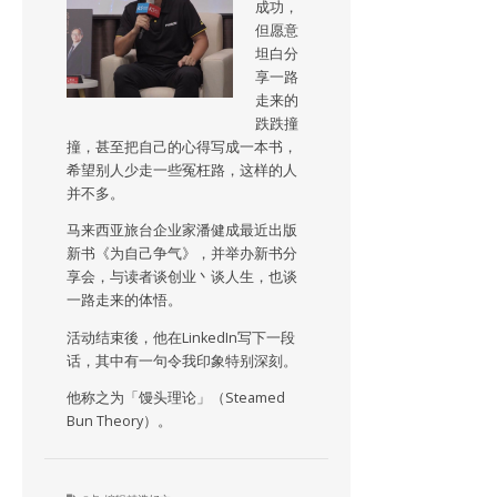
成功，
但愿意
坦白分
享一路
走来的
跌跌撞
撞，甚至把自己的心得写成一本书，
希望别人少走一些冤枉路，这样的人
并不多。
马来西亚旅台企业家潘健成最近出版
新书《为自己争气》，并举办新书分
享会，与读者谈创业丶谈人生，也谈
一路走来的体悟。
活动结束後，他在LinkedIn写下一段
话，其中有一句令我印象特别深刻。
他称之为「馒头理论」（Steamed
Bun Theory）。