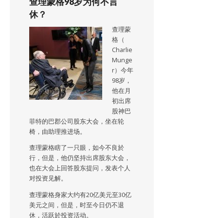
查理蒙格98岁为何不言
休？
查理蒙
格（
Charlie
Munge
r）今年
98岁，
他在月
初出席
股神巴
菲特的巴郡公司股东大会，坐在轮
椅，由助理推进场。
查理蒙格瞎了一只眼，如今不良於
行，但是，他仍坚持出席股东大会，
也在大会上回答股东提问，发表个人
对投资见解。
查理蒙格身家大约有20亿美元至30亿
美元之间，但是，时至今日仍不退
休，活跃於投资活动。