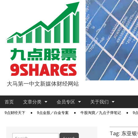
大马第一中文新媒体财经网站
9点股票
Main
Skip
首页
文章分类
会员专区
关于我们
menu
to
Sub
9点财经天下
9点金股／白金专案
牛股淘寶／九点子弹笔记
9
content
menu
Tag:
东亚银
Search