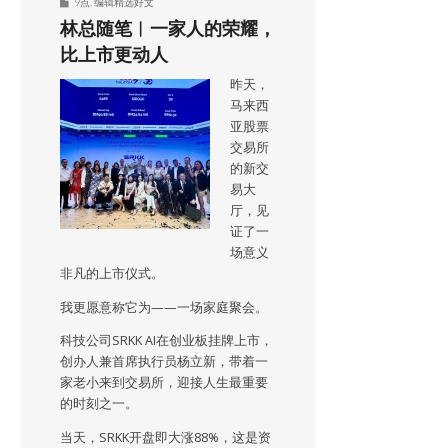
9点
,
编辑精选好文
林总随笔︱一家人的荣耀，
比上市更动人
昨天，
马来西
亚股票
交易所
的新交
易大
厅，见
证了一
场意义
非凡的上市仪式。
我更愿意称它为——一场家庭聚会。
科技公司SRKK AI在创业板挂牌上市，
创办人兼首席执行员杨立新，带着一
家老小来到交易所，迎接人生最重要
的时刻之一。
当天，SRKK开盘即大涨88%，这是资