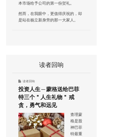
本市场给予公司的第一份贺礼。
然而，在我眼中，更值得庆祝的，却
是站在杨立新身旁的那一大家人。
读者回响
读者回响
投资人生 ─ 蒙格送给巴菲
特三个＂人生礼物＂ 戒
贪，勇气和远见
查理蒙
格是股
神巴菲
特最重