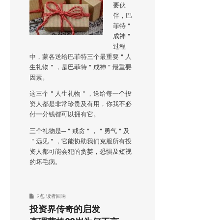
要伙
伴，巴
菲特＂
成神＂
过程
中，蒙各送给巴菲特三个最重要＂人
生礼物＂，是巴菲特＂成神＂最重要
因素。
这三个＂人生礼物＂，送给每一个投
资人都是非常珍贵及有用，你我不必
付一分钱都可以拥有它。
三个礼物是─＂戒贪＂，＂勇气＂及
＂远见＂，它能协助我们克服所有投
资人都可能会犯的贪婪，恐惧及短视
的坏毛病。
9点
,
读者回响
投资界传奇的启发