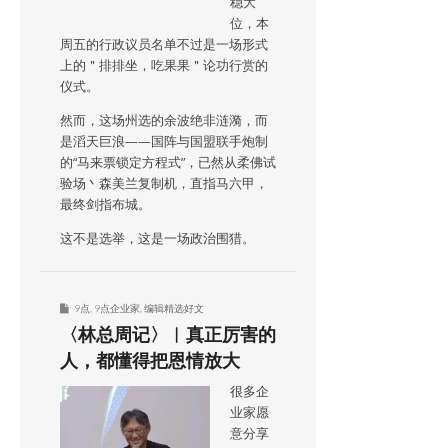
稳大
位，本
周五的行政议员名单不过是一场形式
上的＂排排坐，吃果果＂论功行赏的
仪式。
然而，这场州选的余波绝非涟漪，而
是滔天巨浪——国阵与国盟联手炮制
的“马来票锁定方程式”，已然从柔佛试
验场丶森美兰复制机，直指马六甲，
最终剑指布城。
这不是选举，这是一场政治围猎。
9点
,
9点企业家
,
编辑精选好文
〈林总周记〉︱真正厉害的
人，都懂得把恩情放大
很多企
业家愿
意分享