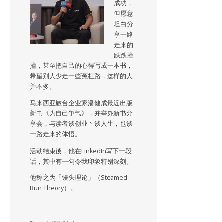
成功，
但愿意
坦白分
享一路
走来的
跌跌撞
撞，甚至把自己的心得写成一本书，
希望别人少走一些冤枉路，这样的人
并不多。
马来西亚旅台企业家潘健成最近出版
新书《为自己争气》，并举办新书分
享会，与读者谈创业丶谈人生，也谈
一路走来的体悟。
活动结束後，他在LinkedIn写下一段
话，其中有一句令我印象特别深刻。
他称之为「馒头理论」（Steamed
Bun Theory）。