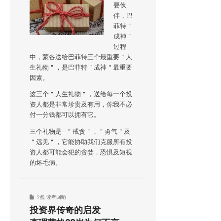
要伙
伴，巴
菲特＂
成神＂
过程
中，蒙各送给巴菲特三个最重要＂人
生礼物＂，是巴菲特＂成神＂最重要
因素。
这三个＂人生礼物＂，送给每一个投
资人都是非常珍贵及有用，你我不必
付一分钱都可以拥有它。
三个礼物是─＂戒贪＂，＂勇气＂及
＂远见＂，它能协助我们克服所有投
资人都可能会犯的贪婪，恐惧及短视
的坏毛病。
9点
,
读者回响
投资界传奇的启发