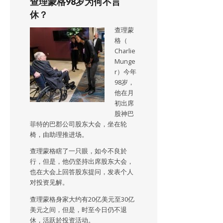
查理蒙格98岁为何不言
休？
查理蒙
格（
Charlie
Munge
r）今年
98岁，
他在月
初出席
股神巴
菲特的巴郡公司股东大会，坐在轮
椅，由助理推进场。
查理蒙格瞎了一只眼，如今不良於
行，但是，他仍坚持出席股东大会，
也在大会上回答股东提问，发表个人
对投资见解。
查理蒙格身家大约有20亿美元至30亿
美元之间，但是，时至今日仍不退
休，活跃於投资活动。