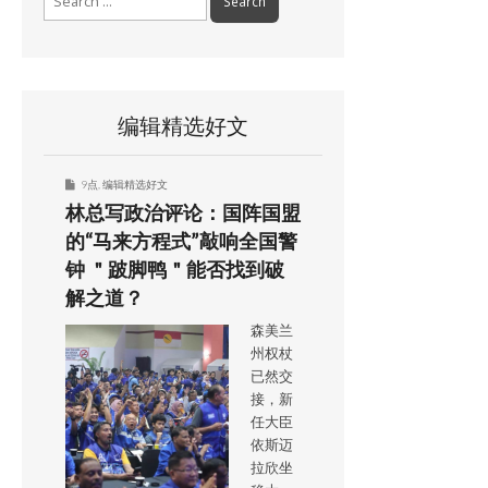
for:
编辑精选好文
9点
,
编辑精选好文
林总写政治评论：国阵国盟
的“马来方程式”敲响全国警
钟 ＂跛脚鸭＂能否找到破
解之道？
森美兰
州权杖
已然交
接，新
任大臣
依斯迈
拉欣坐