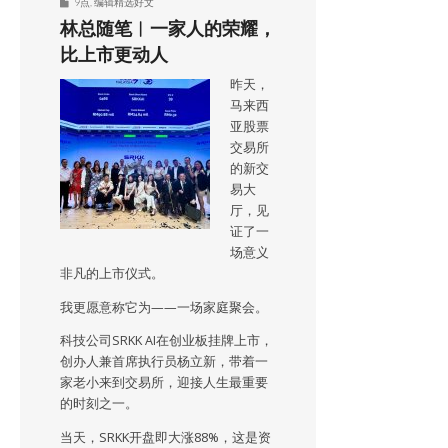
9点
,
编辑精选好文
林总随笔︱一家人的荣耀，
比上市更动人
昨天，
马来西
亚股票
交易所
的新交
易大
厅，见
证了一
场意义
非凡的上市仪式。
我更愿意称它为——一场家庭聚会。
科技公司SRKK AI在创业板挂牌上市，
创办人兼首席执行员杨立新，带着一
家老小来到交易所，迎接人生最重要
的时刻之一。
当天，SRKK开盘即大涨88%，这是资