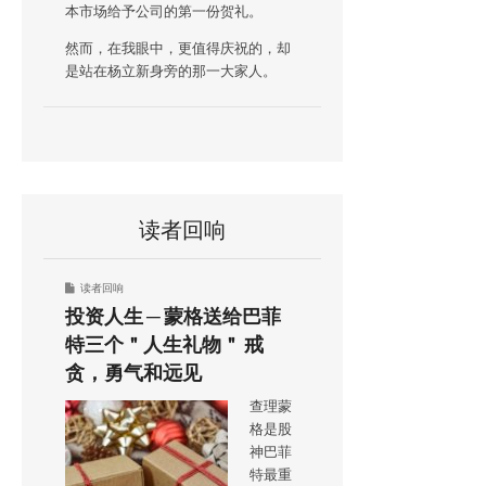
本市场给予公司的第一份贺礼。
然而，在我眼中，更值得庆祝的，却
是站在杨立新身旁的那一大家人。
读者回响
读者回响
投资人生 ─ 蒙格送给巴菲
特三个＂人生礼物＂ 戒
贪，勇气和远见
查理蒙
格是股
神巴菲
特最重