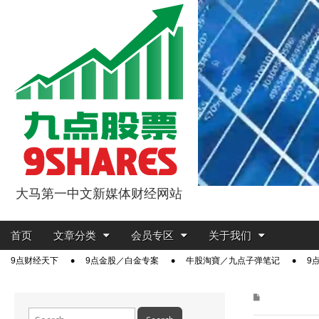
大马第一中文新媒体财经网站
9点股票
Main
Skip
首页
文章分类
会员专区
关于我们
menu
to
Sub
9点财经天下
9点金股／白金专案
牛股淘寶／九点子弹笔记
9
content
menu
Search