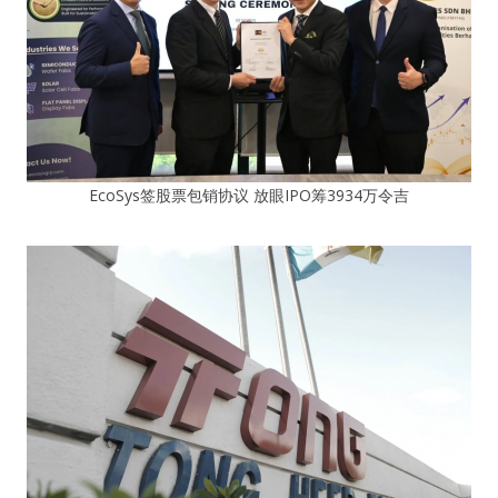
EcoSys签股票包销协议 放眼IPO筹3934万令吉