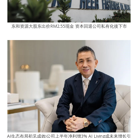
东和资源大股东出价RM2.55现金 资本回退公司私有化後下市
AI生态布局初见成效i公司上半年净利增3% AI Living成未来增长引