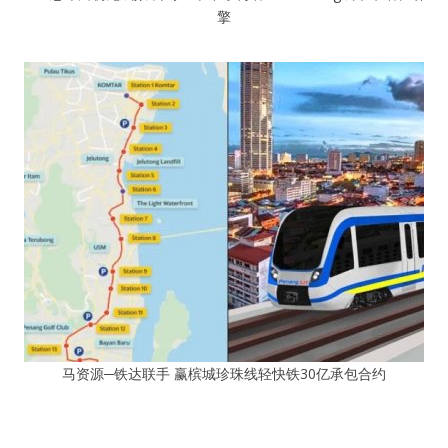
擎
马资源─铁达联手 赢槟城珍珠线轻快铁30亿承包合约