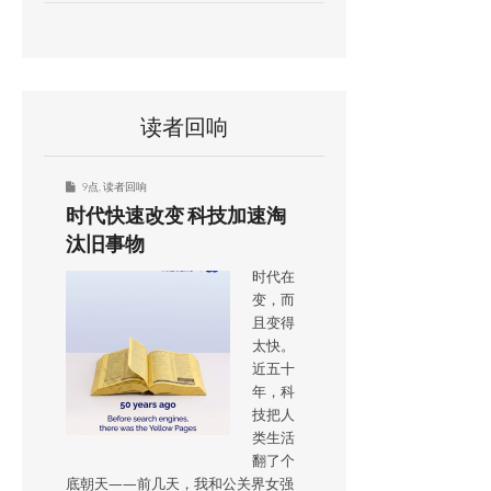
读者回响
9点
,
读者回响
时代快速改变 科技加速淘
汰旧事物
时代在
变，而
且变得
太快。
近五十
年，科
技把人
类生活
翻了个
底朝天——前几天，我和公关界女强