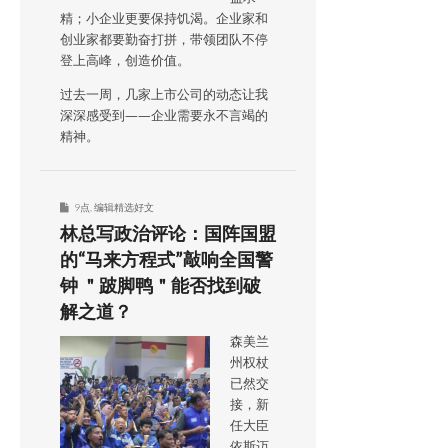
精；小企业更要保持饥渴。企业家和
创业家都要勤奋打拼，带领团队不停
登上高峰，创造价值。
过去一周，几家上市公司的动态让我
深深感受到——企业需要永不言竭的
精神。
9点
,
编辑精选好文
林总写政治评论：国阵国盟
的“马来方程式”敲响全国警
钟 ＂跛脚鸭＂能否找到破
解之道？
森美兰
州权杖
已然交
接，新
任大臣
依斯迈