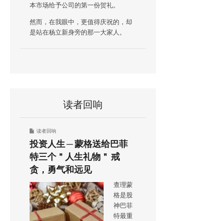
本市场给予公司的第一份贺礼。
然而，在我眼中，更值得庆祝的，却
是站在杨立新身旁的那一大家人。
读者回响
读者回响
投资人生 ─ 蒙格送给巴菲
特三个＂人生礼物＂ 戒
贪，勇气和远见
查理蒙
格是股
神巴菲
特最重