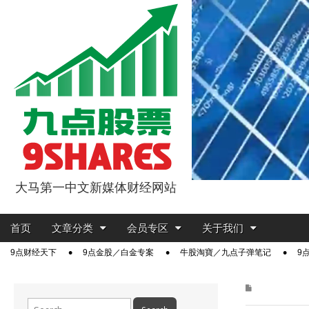
大马第一中文新媒体财经网站
9点股票
Main
Skip
首页
文章分类
会员专区
关于我们
menu
to
Sub
9点财经天下
9点金股／白金专案
牛股淘寶／九点子弹笔记
9
content
menu
Search