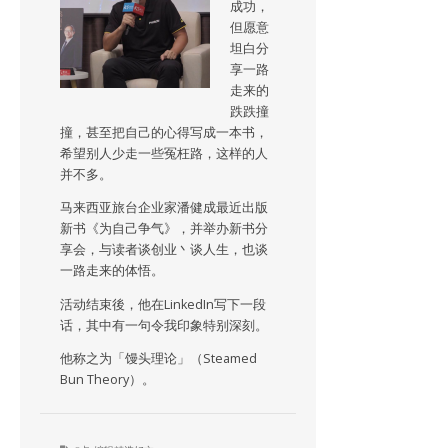
成功，
但愿意
坦白分
享一路
走来的
跌跌撞
撞，甚至把自己的心得写成一本书，
希望别人少走一些冤枉路，这样的人
并不多。
马来西亚旅台企业家潘健成最近出版
新书《为自己争气》，并举办新书分
享会，与读者谈创业丶谈人生，也谈
一路走来的体悟。
活动结束後，他在LinkedIn写下一段
话，其中有一句令我印象特别深刻。
他称之为「馒头理论」（Steamed
Bun Theory）。