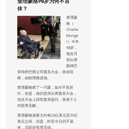
查理蒙格98岁为何不言
休？
查理蒙
格（
Charlie
Munge
r）今年
98岁，
他在月
初出席
股神巴
菲特的巴郡公司股东大会，坐在轮
椅，由助理推进场。
查理蒙格瞎了一只眼，如今不良於
行，但是，他仍坚持出席股东大会，
也在大会上回答股东提问，发表个人
对投资见解。
查理蒙格身家大约有20亿美元至30亿
美元之间，但是，时至今日仍不退
休，活跃於投资活动。