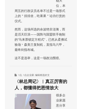
稳大
位，本
周五的行政议员名单不过是一场形式
上的＂排排坐，吃果果＂论功行赏的
仪式。
然而，这场州选的余波绝非涟漪，而
是滔天巨浪——国阵与国盟联手炮制
的“马来票锁定方程式”，已然从柔佛试
验场丶森美兰复制机，直指马六甲，
最终剑指布城。
这不是选举，这是一场政治围猎。
9点
,
9点企业家
,
编辑精选好文
〈林总周记〉︱真正厉害的
人，都懂得把恩情放大
很多企
业家愿
意分享