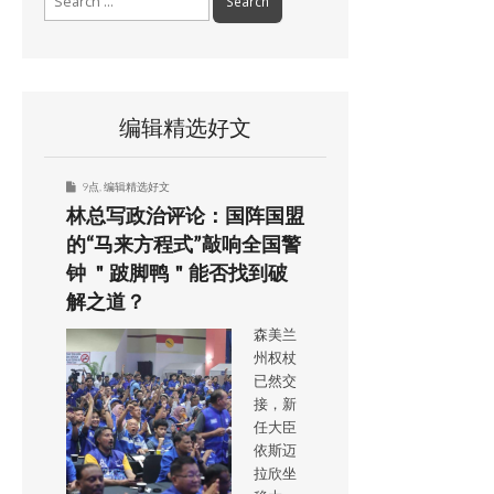
for:
编辑精选好文
9点
,
编辑精选好文
林总写政治评论：国阵国盟
的“马来方程式”敲响全国警
钟 ＂跛脚鸭＂能否找到破
解之道？
森美兰
州权杖
已然交
接，新
任大臣
依斯迈
拉欣坐