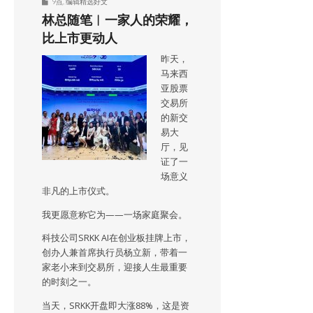
9点
,
编辑精选好文
林总随笔︱一家人的荣耀，
比上市更动人
昨天，
马来西
亚股票
交易所
的新交
易大
厅，见
证了一
场意义
非凡的上市仪式。
我更愿意称它为——一场家庭聚会。
科技公司SRKK AI在创业板挂牌上市，
创办人兼首席执行员杨立新，带着一
家老小来到交易所，迎接人生最重要
的时刻之一。
当天，SRKK开盘即大涨88%，这是资