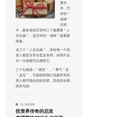
要伙
伴，巴
菲特＂
成神＂
过程
中，蒙各送给巴菲特三个最重要＂人
生礼物＂，是巴菲特＂成神＂最重要
因素。
这三个＂人生礼物＂，送给每一个投
资人都是非常珍贵及有用，你我不必
付一分钱都可以拥有它。
三个礼物是─＂戒贪＂，＂勇气＂及
＂远见＂，它能协助我们克服所有投
资人都可能会犯的贪婪，恐惧及短视
的坏毛病。
9点
,
读者回响
投资界传奇的启发