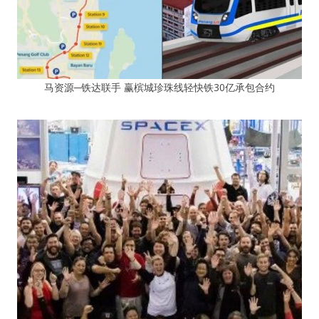
马资源─铁达联手 赢槟城珍珠线轻快铁30亿承包合约