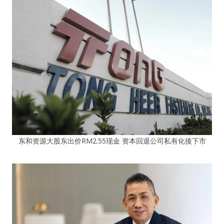
东和资源大股东出价RM2.55现金 资本回退公司私有化後下市