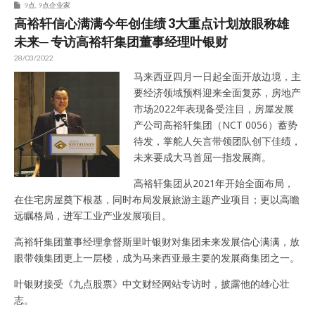
9点
,
9点企业家
高裕轩信心满满今年创佳绩 3大重点计划放眼称雄
未来─ 专访高裕轩集团董事经理叶银财
28/03/2022
马来西亚四月一日起全面开放边境，主
要经济领域预料迎来全面复苏，房地产
市场2022年表现备受注目，房屋发展
产公司高裕轩集团（NCT 0056）蓄势
待发，掌舵人矢言带领团队创下佳绩，
未来要成大马首屈一指发展商。
高裕轩集团从2021年开始全面布局，
在住宅房屋奠下根基，同时布局发展旅游主题产业项目；更以高瞻
远瞩格局，进军工业产业发展项目。
高裕轩集团董事经理拿督斯里叶银财对集团未来发展信心满满，放
眼带领集团更上一层楼，成为马来西亚最主要的发展商集团之一。
叶银财接受《九点股票》中文财经网站专访时，披露他的雄心壮
志。