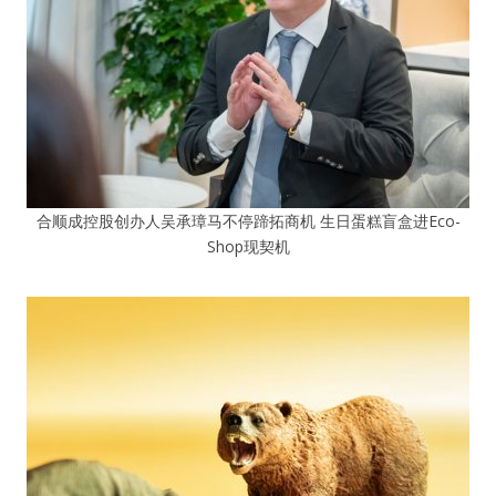
合顺成控股创办人吴承璋马不停蹄拓商机 生日蛋糕盲盒进Eco-
Shop现契机