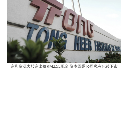
东和资源大股东出价RM2.55现金 资本回退公司私有化後下市