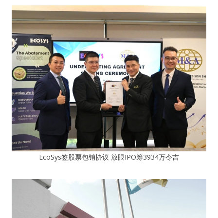
EcoSys签股票包销协议 放眼IPO筹3934万令吉