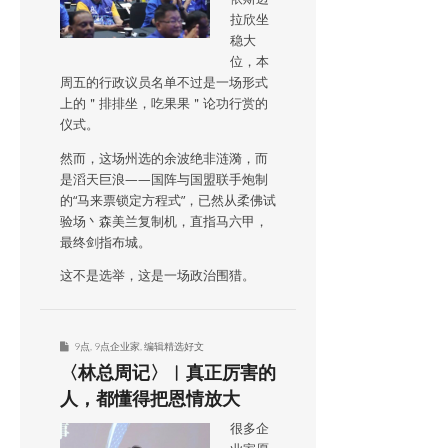
拉欣坐
稳大
位，本
周五的行政议员名单不过是一场形式
上的＂排排坐，吃果果＂论功行赏的
仪式。
然而，这场州选的余波绝非涟漪，而
是滔天巨浪——国阵与国盟联手炮制
的“马来票锁定方程式”，已然从柔佛试
验场丶森美兰复制机，直指马六甲，
最终剑指布城。
这不是选举，这是一场政治围猎。
9点
,
9点企业家
,
编辑精选好文
〈林总周记〉︱真正厉害的
人，都懂得把恩情放大
很多企