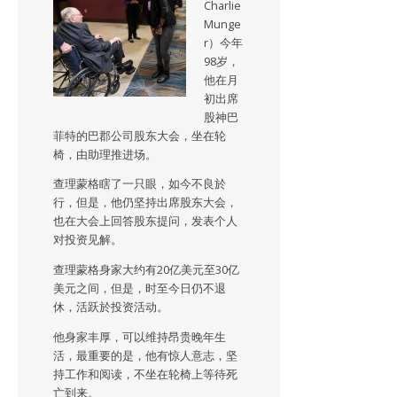
Charlie
Munge
r）今年
98岁，
他在月
初出席
股神巴
菲特的巴郡公司股东大会，坐在轮
椅，由助理推进场。
查理蒙格瞎了一只眼，如今不良於
行，但是，他仍坚持出席股东大会，
也在大会上回答股东提问，发表个人
对投资见解。
查理蒙格身家大约有20亿美元至30亿
美元之间，但是，时至今日仍不退
休，活跃於投资活动。
他身家丰厚，可以维持昂贵晚年生
活，最重要的是，他有惊人意志，坚
持工作和阅读，不坐在轮椅上等待死
亡到来。