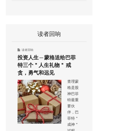
读者回响
读者回响
投资人生 ─ 蒙格送给巴菲
特三个＂人生礼物＂ 戒
贪，勇气和远见
查理蒙
格是股
神巴菲
特最重
要伙
伴，巴
菲特＂
成神＂
过程