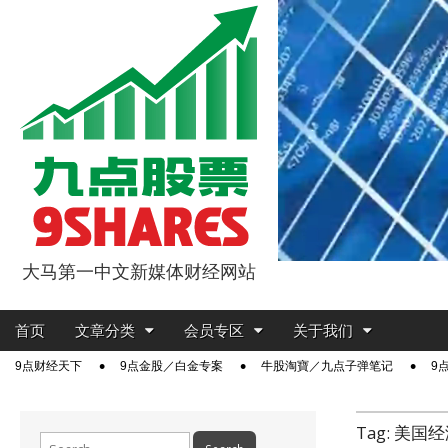
大马第一中文新媒体财经网站
9点股票
Main
Skip
首页
文章分类
会员专区
关于我们
menu
to
Sub
9点财经天下
9点金股／白金专案
牛股淘寶／九点子弹笔记
9
content
menu
Tag:
美国经
Search