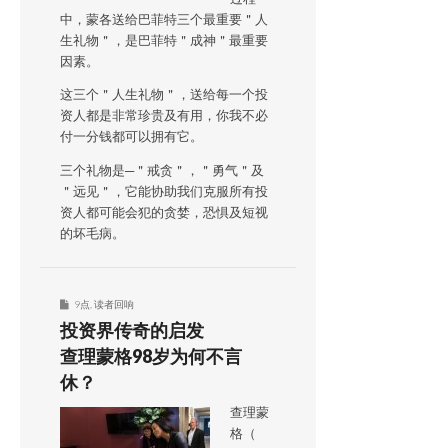
中，蒙各送给巴菲特三个最重要＂人
生礼物＂，是巴菲特＂成神＂最重要
因素。
这三个＂人生礼物＂，送给每一个投
资人都是非常珍贵及有用，你我不必
付一分钱都可以拥有它。
三个礼物是─＂戒贪＂，＂勇气＂及
＂远见＂，它能协助我们克服所有投
资人都可能会犯的贪婪，恐惧及短视
的坏毛病。
9点
,
读者回响
投资界传奇的启发
查理蒙格98岁为何不言
休？
查理蒙
格（