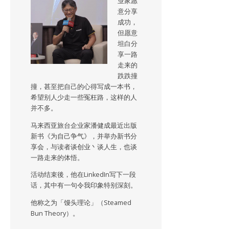
业家愿
意分享
成功，
但愿意
坦白分
享一路
走来的
跌跌撞
撞，甚至把自己的心得写成一本书，
希望别人少走一些冤枉路，这样的人
并不多。
马来西亚旅台企业家潘健成最近出版
新书《为自己争气》，并举办新书分
享会，与读者谈创业丶谈人生，也谈
一路走来的体悟。
活动结束後，他在LinkedIn写下一段
话，其中有一句令我印象特别深刻。
他称之为「馒头理论」（Steamed
Bun Theory）。