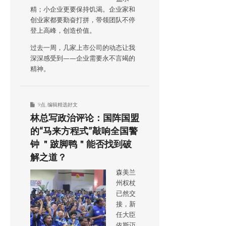
精；小企业更要保持饥渴。企业家和
创业家都要勤奋打拼，带领团队不停
登上高峰，创造价值。
过去一周，几家上市公司的动态让我
深深感受到——企业需要永不言竭的
精神。
9点
,
编辑精选好文
林总写政治评论：国阵国盟
的“马来方程式”敲响全国警
钟 ＂跛脚鸭＂能否找到破
解之道？
森美兰
州权杖
已然交
接，新
任大臣
依斯迈