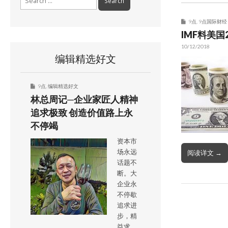
for:
9点
,
9点国际财经
IMF料美国
10/12/2018
编辑精选好文
9点
,
编辑精选好文
林总周记─企业家匠人精神
追求极致 创造价值路上永
不停竭
资本市
场永远
阅读详文 →
话题不
断。大
企业永
不停歇
追求进
步，精
益求