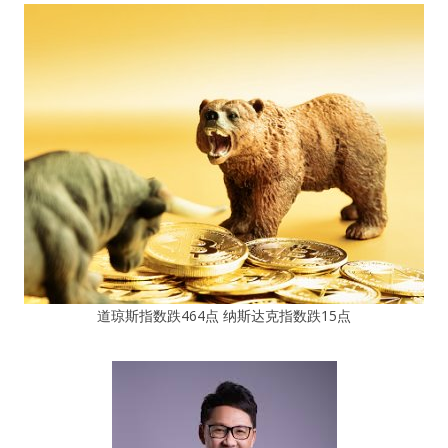
道琼斯指数跌464点 纳斯达克指数跌15点