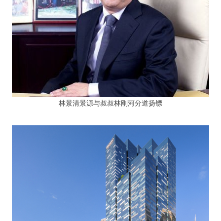
林景清景源与叔叔林刚河分道扬镖