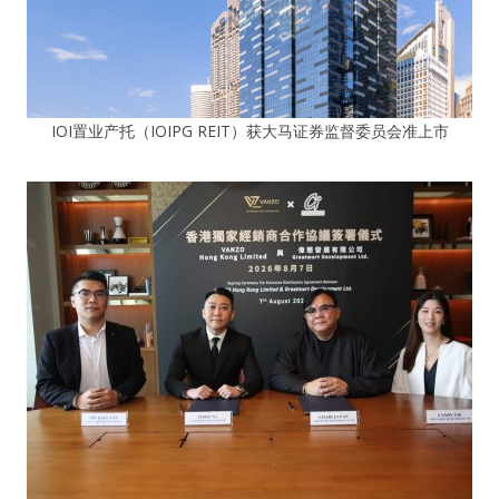
IOI置业产托（IOIPG REIT）获大马证券监督委员会准上市