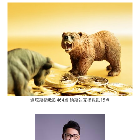
道琼斯指数跌464点 纳斯达克指数跌15点