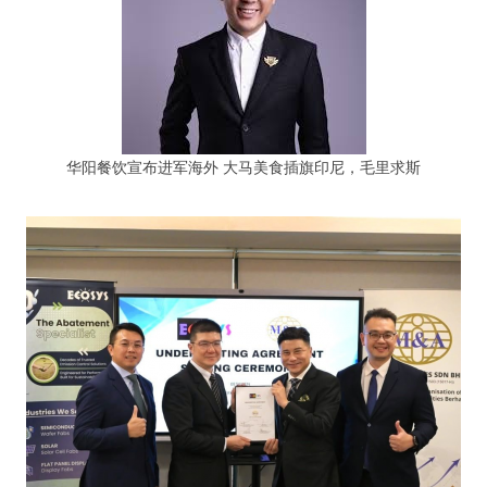
华阳餐饮宣布进军海外 大马美食插旗印尼，毛里求斯