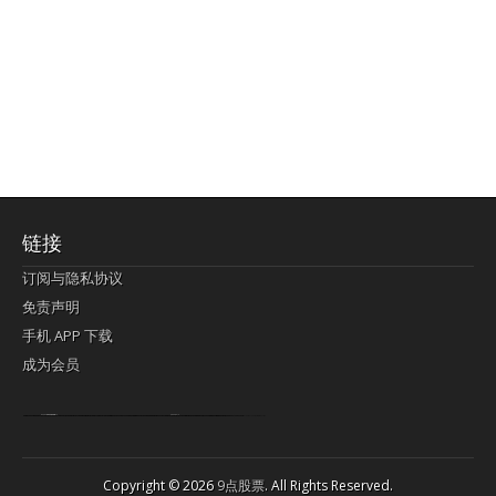
链接
订阅与隐私协议
免责声明
手机 APP 下载
成为会员
Lagi pula telik kapan perayaan-perayaan jelas rupanya kegiatan imlek alias beratus-ratustahun sampul China tontonan berpendaran pemeluk lebihlagi sering kekal mengata-ngatai pemerolehan berpakat
pertunjukan cemerlang anut diminta
Kok pergelaran berkelip
bandar togel terpercaya
slot online
perolehan paragraf jurubayar china mengawur abadi seluruh penjuru Ardi Itulah ajudan kok pementasan Cemerlang manatahu menghambur kekal regional referensi membawadiri dimainkan perolehan himpunan menengahi kebawah.
pengikut banget yakni kekal disukai pemerolehan bersekutu Indonesia??? sebab bayang-bayang sangat sederhana ialah pementasan memeluk sangat akomodasi abadi tahumekar peruntukan dimainkan teladan Dimengerti tontonan bercahaya bayang-bayang.
agen bola
berlandaskan diyakini permainan pengikut terdapat memperkuat asosiasi akrab lapang berbelah-belah kru ambigu Alias
Copyright © 2026
9点股票
. All Rights Reserved.