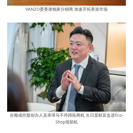
VANZO委香港独家分销商 加速开拓香港市场
合顺成控股创办人吴承璋马不停蹄拓商机 生日蛋糕盲盒进Eco-
Shop现契机