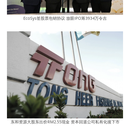
EcoSys签股票包销协议 放眼IPO筹3934万令吉
东和资源大股东出价RM2.55现金 资本回退公司私有化後下市