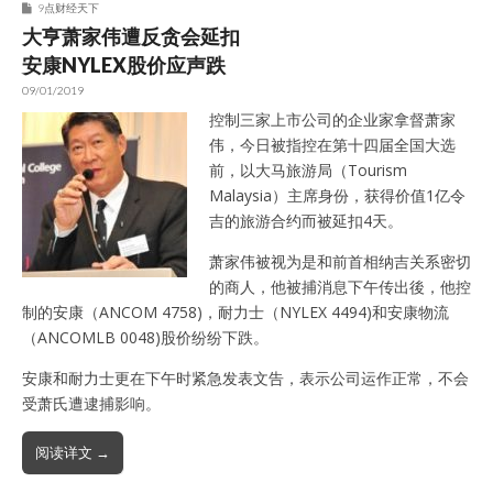
9点财经天下
大亨萧家伟遭反贪会延扣
安康NYLEX股价应声跌
09/01/2019
控制三家上市公司的企业家拿督萧家
伟，今日被指控在第十四届全国大选
前，以大马旅游局（Tourism
Malaysia）主席身份，获得价值1亿令
吉的旅游合约而被延扣4天。
萧家伟被视为是和前首相纳吉关系密切
的商人，他被捕消息下午传出後，他控
制的安康（ANCOM 4758)，耐力士（NYLEX 4494)和安康物流
（ANCOMLB 0048)股价纷纷下跌。
安康和耐力士更在下午时紧急发表文告，表示公司运作正常，不会
受萧氏遭逮捕影响。
阅读详文 →