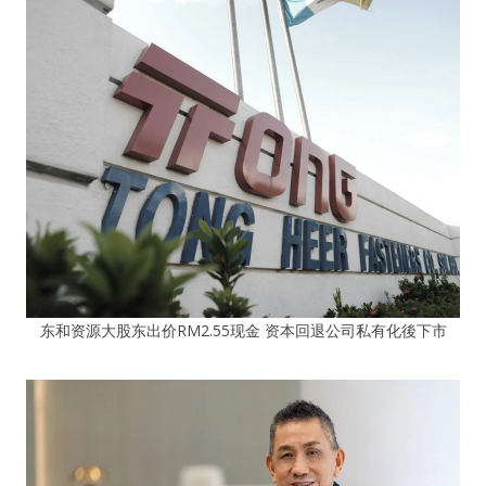
东和资源大股东出价RM2.55现金 资本回退公司私有化後下市