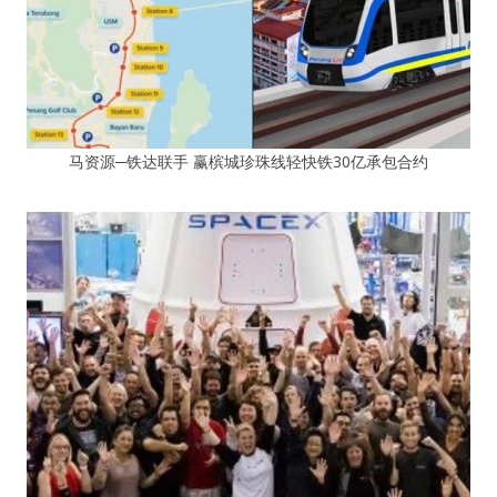
马资源─铁达联手 赢槟城珍珠线轻快铁30亿承包合约