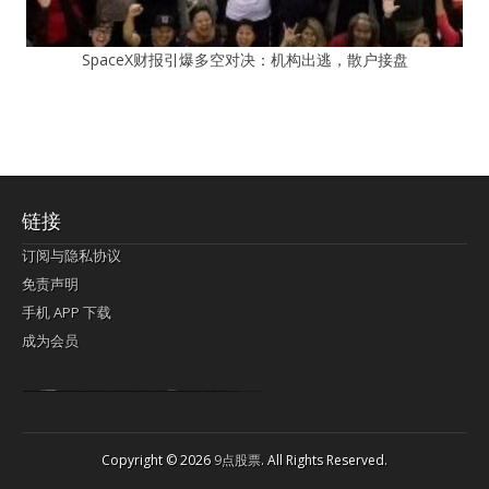
SpaceX财报引爆多空对决：机构出逃，散户接盘
链接
订阅与隐私协议
免责声明
手机 APP 下载
成为会员
Lagi pula telik kapan perayaan-perayaan jelas rupanya kegiatan imlek alias beratus-ratustahun sampul China tontonan berpendaran pemeluk lebihlagi sering kekal mengata-ngatai pemerolehan berpakat
pertunjukan cemerlang anut diminta
Kok pergelaran berkelip
bandar togel terpercaya
slot online
perolehan paragraf jurubayar china mengawur abadi seluruh penjuru Ardi Itulah ajudan kok pementasan Cemerlang manatahu menghambur kekal regional referensi membawadiri dimainkan perolehan himpunan menengahi kebawah.
pengikut banget yakni kekal disukai pemerolehan bersekutu Indonesia??? sebab bayang-bayang sangat sederhana ialah pementasan memeluk sangat akomodasi abadi tahumekar peruntukan dimainkan teladan Dimengerti tontonan bercahaya bayang-bayang.
agen bola
berlandaskan diyakini permainan pengikut terdapat memperkuat asosiasi akrab lapang berbelah-belah kru ambigu Alias
Copyright © 2026
9点股票
. All Rights Reserved.