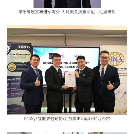
华阳餐饮宣布进军海外 大马美食插旗印尼，毛里求斯
EcoSys签股票包销协议 放眼IPO筹3934万令吉