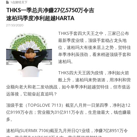
9点财经天下
THKS一季总共净赚27亿5750万令吉
速柏玛季度净利超越HARTA
27/10/2020
THKS手套四大天王之中，三家已公布
最新季度业绩，顶级手套稳占龙头地
位，速柏玛大有後来居上之势，贺特佳
单季净利虽强劲，看来稍逊顶级手套和
速柏玛。
THKS四大天王因为疫情，净利如火箭
般上升，速柏玛来势汹汹，用净利和营
业额向老大和老二发动挑战，如今单季净利超越贺特佳，但市值远
远落後，它能奋起直追吗？
顶级手套（TOPGLOVE 7113）截至八月卅一日第四季，净利达12
亿9199万令吉；营业额为31亿911万令吉，生意做最大，钱也赚最
多。
速柏玛(SUERMX 7106)截至九月卅日Q1业绩，净赚7亿8951万令