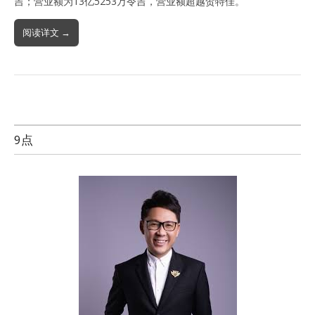
吉；营业额为13亿5253万令吉，营业额超越贺特佳。
阅读详文 →
9点