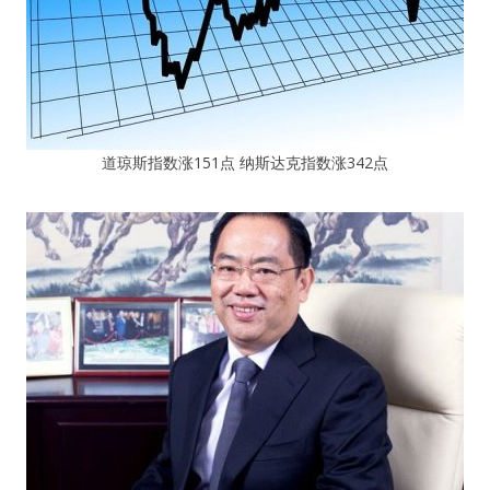
道琼斯指数涨151点 纳斯达克指数涨342点