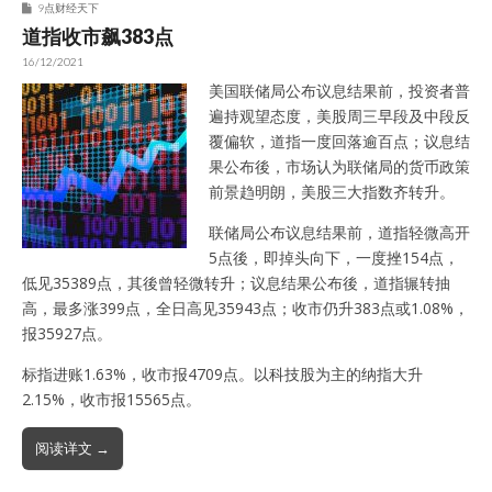
9点财经天下
道指收市飙383点
16/12/2021
美国联储局公布议息结果前，投资者普
遍持观望态度，美股周三早段及中段反
覆偏软，道指一度回落逾百点；议息结
果公布後，市场认为联储局的货币政策
前景趋明朗，美股三大指数齐转升。
联储局公布议息结果前，道指轻微高开
5点後，即掉头向下，一度挫154点，
低见35389点，其後曾轻微转升；议息结果公布後，道指辗转抽
高，最多涨399点，全日高见35943点；收市仍升383点或1.08%，
报35927点。
标指进账1.63%，收市报4709点。以科技股为主的纳指大升
2.15%，收市报15565点。
阅读详文 →