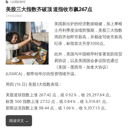
9点国际财经
美股三大指数齐破顶 道指收市飙267点
17/01/2020
美国新出炉的经济数据稳健，加上摩根
士丹利季度业绩胜预期，美股三大指数
周四齐创即市新高，并都改写收市新高
纪录，标指首次升穿3300点。
此外，美国与中国稍早时签署首阶段贸
易协议，以及美国国会参议院也通过
《美国－墨西哥－加拿大协议》
(USMCA)，都带动华尔街投资情绪升温。
周四 (16 日) 美股3大指数表现：
美股道琼指数上涨 267.42 点，或 0.92％，收 29,297.64 点。
标普 500 指数上涨 27.52 点，或 0.84％，收 3,316.81 点。
那斯达克指数上涨 98.44 点，或 1.06％，收 9,357.13 点。
阅读详文 →