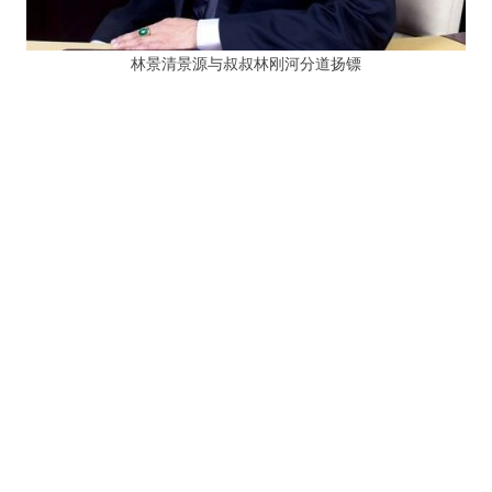
林景清景源与叔叔林刚河分道扬镖