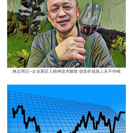
林总周记─企业家匠人精神追求极致 创造价值路上永不停竭