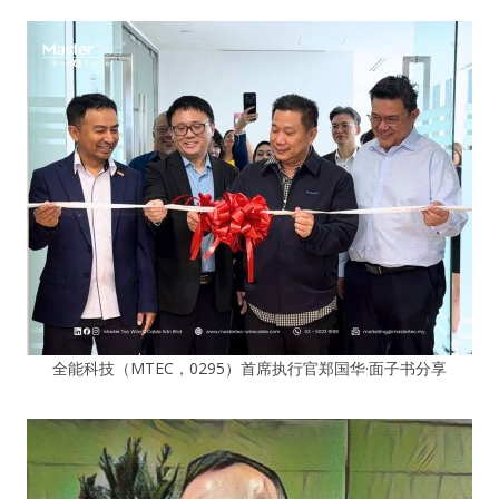
全能科技（MTEC，0295）首席执行官郑国华·面子书分享