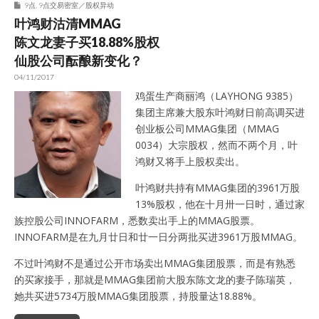
9点
,
9点交易密室／股权异动
叶鸿财沽清MMAG
陈文龙妻子买18.88%股权
仙股公司酝酿新变化？
04/11/2017
鸡蛋生产商丽鸿（LAYHONG 9385）
集团主席兼大股东叶鸿财日前高调买进
创业板公司MMAG集团（MMAG
0034）大宗股权，然而不两个月，叶
鸿财又将手上股权卖出。
叶鸿财共持有MMAG集团的3961万股
13%股权，他在十月卅一日时，通过家
族控股公司INNOFARM，悉数卖出手上的MMAG股票。
INNOFARM是在九月廿日和廿一日分两批买进3961万股MMAG。
不过叶鸿财不是通过公开市场卖出MMAG集团股票，而是有熟悉
的买家接手，那就是MMAG集团前大股东陈文龙的妻子陈瑞英，
她共买进5734万股MMAG集团股票，持股量达18.88%。