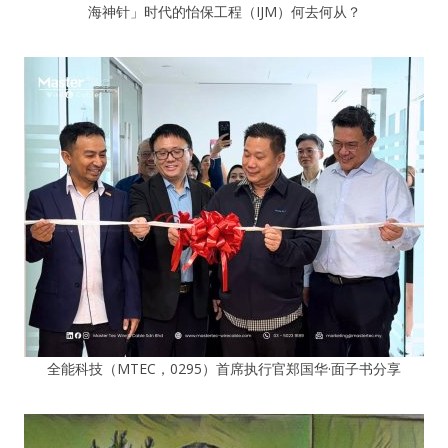
海神针」时代的怡保工程（IJM）何去何从？
全能科技（MTEC，0295）首席执行官郑国华·面子书分享