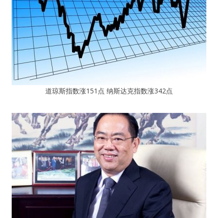
道琼斯指数涨151点 纳斯达克指数涨342点