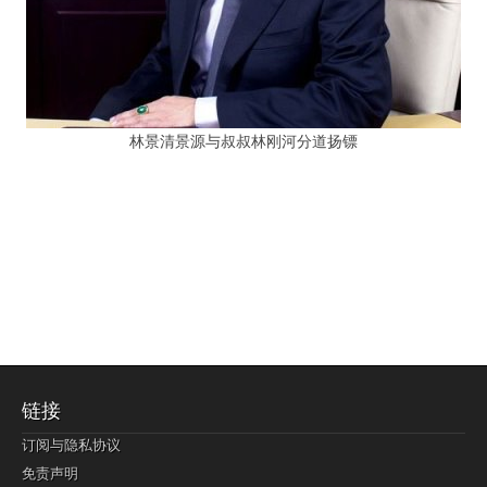
林景清景源与叔叔林刚河分道扬镖
链接
订阅与隐私协议
免责声明