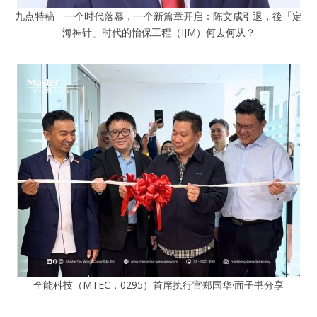
九点特稿︱一个时代落幕，一个新篇章开启：陈文成引退，後「定
海神针」时代的怡保工程（IJM）何去何从？
全能科技（MTEC，0295）首席执行官郑国华·面子书分享