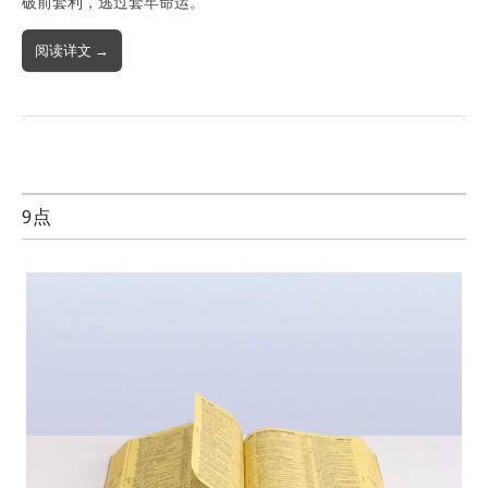
破前套利，逃过套牢命运。
阅读详文 →
9点