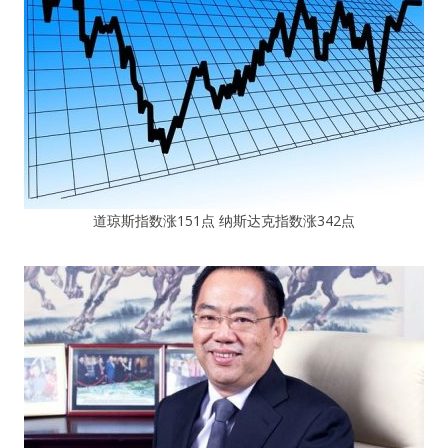
道琼斯指数涨151点 纳斯达克指数涨342点