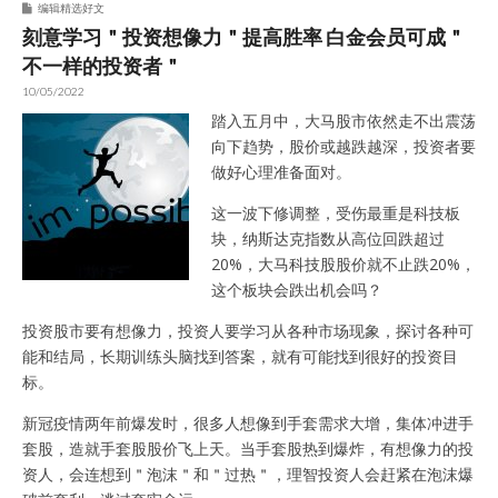
编辑精选好文
刻意学习＂投资想像力＂提高胜率 白金会员可成＂
不一样的投资者＂
10/05/2022
踏入五月中，大马股市依然走不出震荡
向下趋势，股价或越跌越深，投资者要
做好心理准备面对。
这一波下修调整，受伤最重是科技板
块，纳斯达克指数从高位回跌超过
20%，大马科技股股价就不止跌20%，
这个板块会跌出机会吗？
投资股市要有想像力，投资人要学习从各种市场现象，探讨各种可
能和结局，长期训练头脑找到答案，就有可能找到很好的投资目
标。
新冠疫情两年前爆发时，很多人想像到手套需求大增，集体冲进手
套股，造就手套股股价飞上天。当手套股热到爆炸，有想像力的投
资人，会连想到＂泡沫＂和＂过热＂，理智投资人会赶紧在泡沫爆