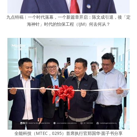
九点特稿︱一个时代落幕，一个新篇章开启：陈文成引退，後「定
海神针」时代的怡保工程（IJM）何去何从？
全能科技（MTEC，0295）首席执行官郑国华·面子书分享