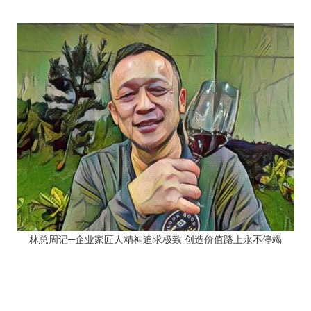
林总周记─企业家匠人精神追求极致 创造价值路上永不停竭