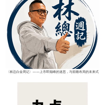
〈林总白金周记〉——上市即颠峰的迷思，与前瞻布局的未来式