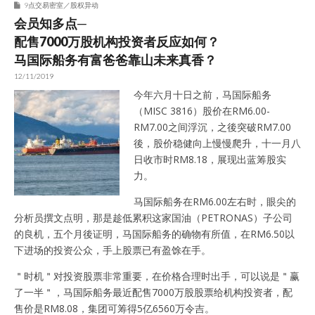
9点交易密室／股权异动
会员知多点─
配售7000万股机构投资者反应如何？
马国际船务有富爸爸靠山未来真香？
12/11/2019
今年六月十日之前，马国际船务
（MISC 3816）股价在RM6.00-
RM7.00之间浮沉，之後突破RM7.00
後，股价稳健向上慢慢爬升，十一月八
日收市时RM8.18，展现出蓝筹股实
力。
马国际船务在RM6.00左右时，眼尖的
分析员撰文点明，那是趁低累积这家国油（PETRONAS）子公司
的良机，五个月後证明，马国际船务的确物有所值，在RM6.50以
下进场的投资公众，手上股票已有盈馀在手。
＂时机＂对投资股票非常重要，在价格合理时出手，可以说是＂赢
了一半＂，马国际船务最近配售7000万股股票给机构投资者，配
售价是RM8.08，集团可筹得5亿6560万令吉。