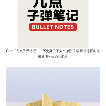
白金〈九点子弹笔记〉─ 历史高位下多空激烈拉锯 深度挖掘科技
融资闭环生态领航者