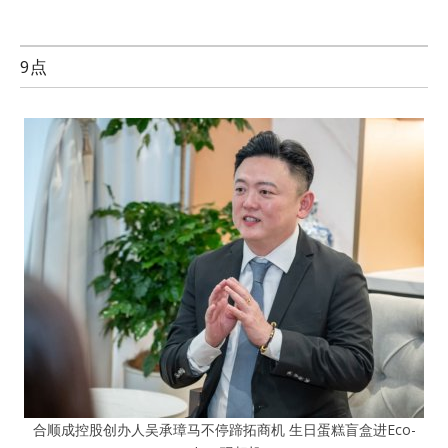
9点
合顺成控股创办人吴承璋马不停蹄拓商机 生日蛋糕盲盒进Eco-