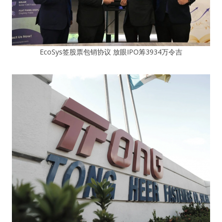
EcoSys签股票包销协议 放眼IPO筹3934万令吉