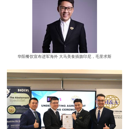
华阳餐饮宣布进军海外 大马美食插旗印尼，毛里求斯