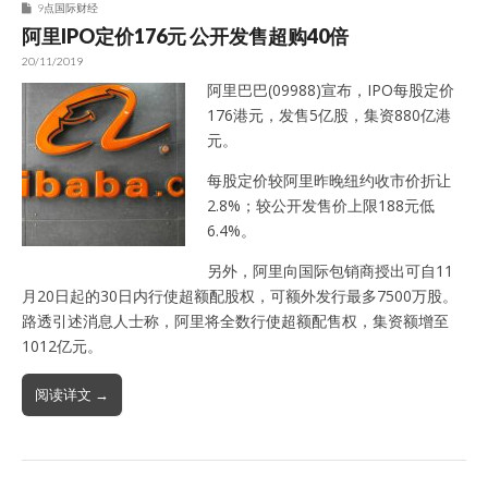
9点国际财经
阿里IPO定价176元 公开发售超购40倍
20/11/2019
阿里巴巴(09988)宣布，IPO每股定价
176港元，发售5亿股，集资880亿港
元。
每股定价较阿里昨晚纽约收市价折让
2.8%；较公开发售价上限188元低
6.4%。
另外，阿里向国际包销商授出可自11
月20日起的30日内行使超额配股权，可额外发行最多7500万股。
路透引述消息人士称，阿里将全数行使超额配售权，集资额增至
1012亿元。
阅读详文 →