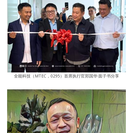
全能科技（MTEC，0295）首席执行官郑国华·面子书分享