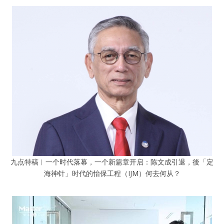
九点特稿︱一个时代落幕，一个新篇章开启：陈文成引退，後「定
海神针」时代的怡保工程（IJM）何去何从？