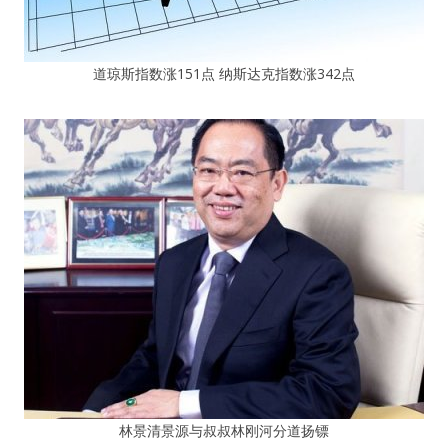
道琼斯指数涨151点 纳斯达克指数涨342点
林景清景源与叔叔林刚河分道扬镖