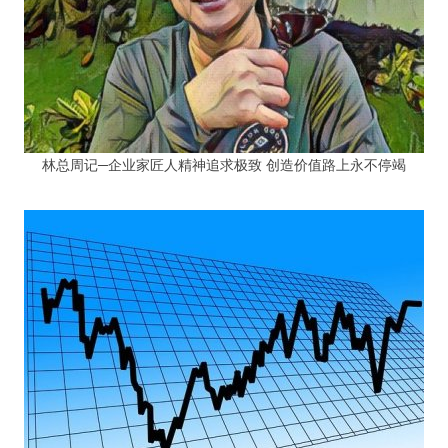
林总周记─企业家匠人精神追求极致 创造价值路上永不停竭