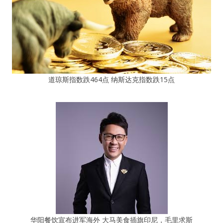
道琼斯指数跌464点 纳斯达克指数跌15点
华阳餐饮宣布进军海外 大马美食插旗印尼，毛里求斯