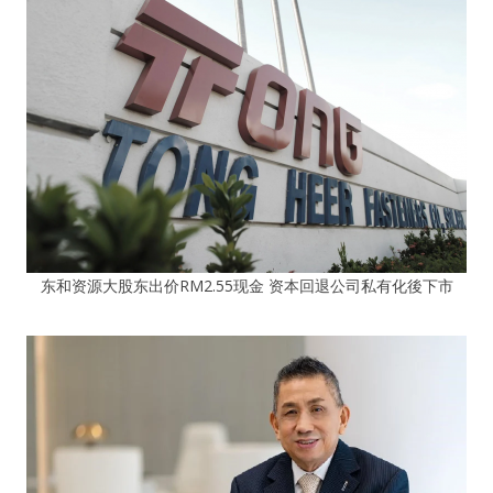
东和资源大股东出价RM2.55现金 资本回退公司私有化後下市