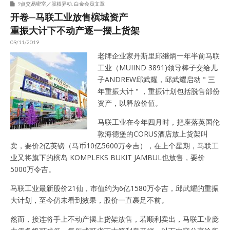
9点交易密室／股权异动
,
白金会员文章
开卷─马联工业放售槟城资产
重振大计下不动产逐一摆上货架
09/11/2019
老牌企业家丹斯里邱继炳一年半前马联
工业（MUIIND 3891)领导棒子交给儿
子ANDREW邱武耀，邱武耀启动＂三
年重振大计＂，重振计划包括脱售部份
资产，以释放价值。
马联工业在今年四月时，把座落英国伦
敦海德堡的CORUS酒店放上货架叫
卖，要价2亿英镑（马币10亿5600万令吉），在上个星期，马联工
业又将旗下的槟岛 KOMPLEKS BUKIT JAMBUL也放售，要价
5000万令吉。
马联工业最新股价21仙，市值约为6亿1580万令吉，邱武耀的重振
大计划，至今仍未看到效果，股价一直裹足不前。
然而，接连将手上不动产摆上货架放售，若顺利卖出，马联工业庞