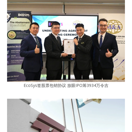
EcoSys签股票包销协议 放眼IPO筹3934万令吉