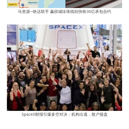
马资源─铁达联手 赢槟城珍珠线轻快铁30亿承包合约
SpaceX财报引爆多空对决：机构出逃，散户接盘