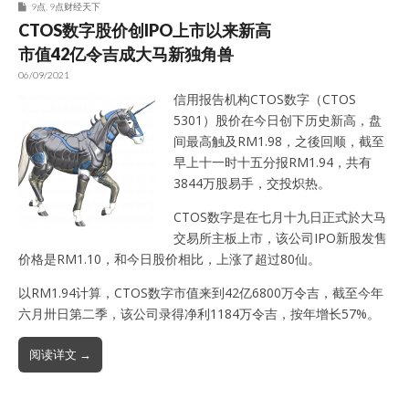
9点
,
9点财经天下
CTOS数字股价创IPO上市以来新高
市值42亿令吉成大马新独角兽
06/09/2021
信用报告机构CTOS数字（CTOS
5301）股价在今日创下历史新高，盘
间最高触及RM1.98，之後回顺，截至
早上十一时十五分报RM1.94，共有
3844万股易手，交投炽热。
CTOS数字是在七月十九日正式於大马
交易所主板上市，该公司IPO新股发售
价格是RM1.10，和今日股价相比，上涨了超过80仙。
以RM1.94计算，CTOS数字市值来到42亿6800万令吉，截至今年
六月卅日第二季，该公司录得净利1184万令吉，按年增长57%。
阅读详文 →