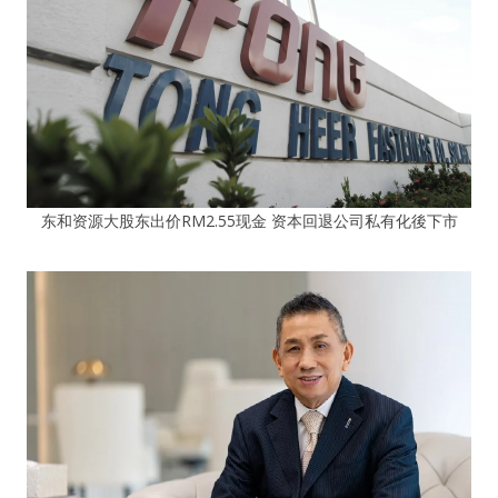
东和资源大股东出价RM2.55现金 资本回退公司私有化後下市