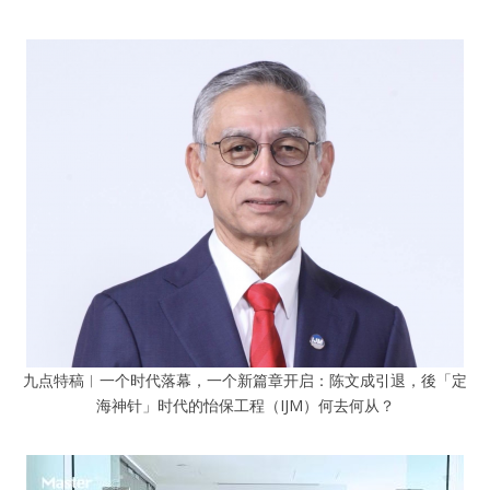
九点特稿︱一个时代落幕，一个新篇章开启：陈文成引退，後「定
海神针」时代的怡保工程（IJM）何去何从？