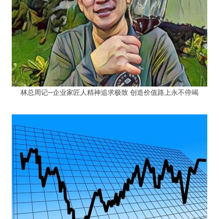
林总周记─企业家匠人精神追求极致 创造价值路上永不停竭