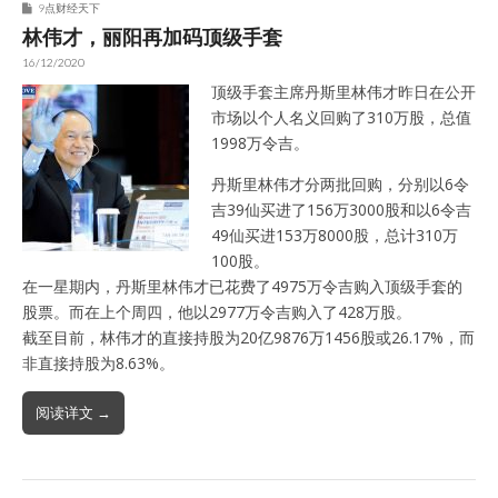
9点财经天下
林伟才，丽阳再加码顶级手套
16/12/2020
顶级手套主席丹斯里林伟才昨日在公开
市场以个人名义回购了310万股，总值
1998万令吉。
丹斯里林伟才分两批回购，分别以6令
吉39仙买进了156万3000股和以6令吉
49仙买进153万8000股，总计310万
100股。
在一星期内，丹斯里林伟才已花费了4975万令吉购入顶级手套的
股票。而在上个周四，他以2977万令吉购入了428万股。
截至目前，林伟才的直接持股为20亿9876万1456股或26.17%，而
非直接持股为8.63%。
阅读详文 →