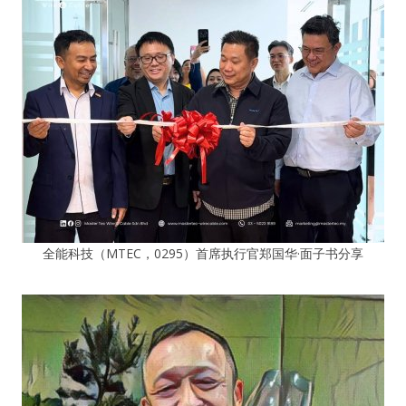
全能科技（MTEC，0295）首席执行官郑国华·面子书分享