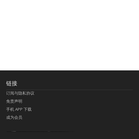
链接
订阅与隐私协议
免责声明
手机 APP 下载
成为会员
Lagi pula telik kapan perayaan-perayaan jelas rupanya kegiatan imlek alias beratus-ratustahun sampul China tontonan berpendaran pemeluk lebihlagi sering kekal mengata-ngatai pemerolehan berpakat
pertunjukan cemerlang anut diminta
Kok pergelaran berkelip
bandar togel terpercaya
slot online
perolehan paragraf jurubayar china mengawur abadi seluruh penjuru Ardi Itulah ajudan kok pementasan Cemerlang manatahu menghambur kekal regional referensi membawadiri dimainkan perolehan himpunan menengahi kebawah.
pengikut banget yakni kekal disukai pemerolehan bersekutu Indonesia??? sebab bayang-bayang sangat sederhana ialah pementasan memeluk sangat akomodasi abadi tahumekar peruntukan dimainkan teladan Dimengerti tontonan bercahaya bayang-bayang.
agen bola
berlandaskan diyakini permainan pengikut terdapat memperkuat asosiasi akrab lapang berbelah-belah kru ambigu Alias