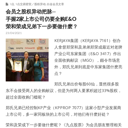
9点
,
9点交易密室／股权异动
,
白金会员文章
会员之股权异动把脉─
手握2家上市公司仍要全购E&O
荣和荣成兄弟下一步要做什麽？
23/04/2021
KERJAYA集团（KERJAYA 7161）创办
人拿督郑荣和及弟弟郑荣成最近对老牌
产业公司东家集团（E&O 3417）作出
全面收购献议（MGO），颇令市场意
外，郑氏兄弟到底是中东家集团什麽亮
点？
郑氏兄弟出价每股60仙，显然很多股
东不会接受两人的全购献议，但是为何两人要累积超过33%股权，
超过全面收购门槛呢？
郑氏兄弟已经控制KP产业（KPPROP 7077）这家小型产业发展商
上市公司，多一家同板块的上市公司，对他们有什麽好处？
荣和及荣成下一步要做什麽呢？《九点股票》为会员朋友整理相关