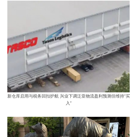
新仓库启用与税务回扣护航 兴业下调泛亚物流盈利预测但维持“买
入”