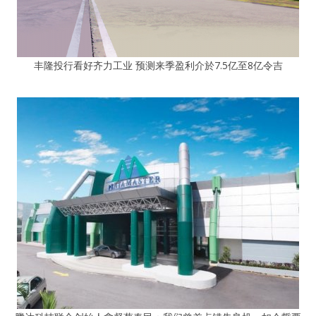
丰隆投行看好齐力工业 预测来季盈利介於7.5亿至8亿令吉