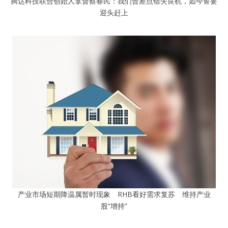
腾达科技联合创始人拿督蔡春民：我们曾差点错失良机，如今誓要
迎头赶上
产业市场短期降温属暂时现象 RHB看好需求复苏 维持产业
股“增持”