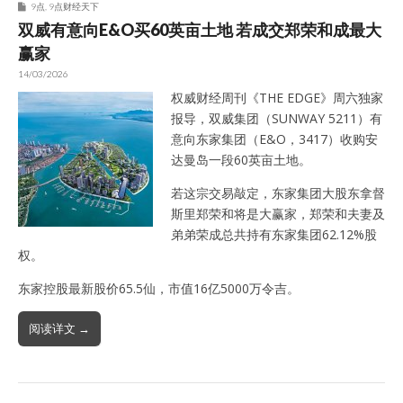
9点
,
9点财经天下
双威有意向E&O买60英亩土地 若成交郑荣和成最大
赢家
14/03/2026
权威财经周刊《THE EDGE》周六独家
报导，双威集团（SUNWAY 5211）有
意向东家集团（E&O，3417）收购安
达曼岛一段60英亩土地。
若这宗交易敲定，东家集团大股东拿督
斯里郑荣和将是大赢家，郑荣和夫妻及
弟弟荣成总共持有东家集团62.12%股
权。
东家控股最新股价65.5仙，市值16亿5000万令吉。
阅读详文 →