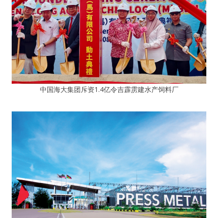
中国海大集团斥资1.4亿令吉霹雳建水产饲料厂