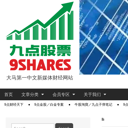
大马第一中文新媒体财经网站
9点股票
Main
Skip
首页
文章分类
会员专区
关于我们
menu
to
Sub
9点财经天下
9点金股／白金专案
牛股淘寶／九点子弹笔记
9
content
menu
Search