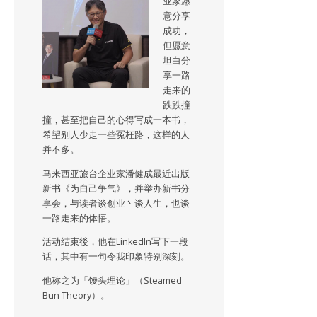
业家愿
意分享
成功，
但愿意
坦白分
享一路
走来的
跌跌撞
撞，甚至把自己的心得写成一本书，
希望别人少走一些冤枉路，这样的人
并不多。
马来西亚旅台企业家潘健成最近出版
新书《为自己争气》，并举办新书分
享会，与读者谈创业丶谈人生，也谈
一路走来的体悟。
活动结束後，他在LinkedIn写下一段
话，其中有一句令我印象特别深刻。
他称之为「馒头理论」（Steamed
Bun Theory）。