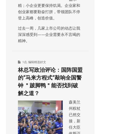
精；小企业更要保持饥渴。企业家和
创业家都要勤奋打拼，带领团队不停
登上高峰，创造价值。
过去一周，几家上市公司的动态让我
深深感受到——企业需要永不言竭的
精神。
9点
,
编辑精选好文
林总写政治评论：国阵国盟
的“马来方程式”敲响全国警
钟 ＂跛脚鸭＂能否找到破
解之道？
森美兰
州权杖
已然交
接，新
任大臣
依斯迈