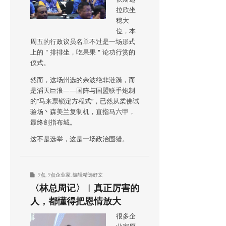
拉欣坐
稳大
位，本
周五的行政议员名单不过是一场形式
上的＂排排坐，吃果果＂论功行赏的
仪式。
然而，这场州选的余波绝非涟漪，而
是滔天巨浪——国阵与国盟联手炮制
的“马来票锁定方程式”，已然从柔佛试
验场丶森美兰复制机，直指马六甲，
最终剑指布城。
这不是选举，这是一场政治围猎。
9点
,
9点企业家
,
编辑精选好文
〈林总周记〉︱真正厉害的
人，都懂得把恩情放大
很多企