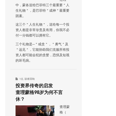
中，蒙各送给巴菲特三个最重要＂人
生礼物＂，是巴菲特＂成神＂最重要
因素。
这三个＂人生礼物＂，送给每一个投
资人都是非常珍贵及有用，你我不必
付一分钱都可以拥有它。
三个礼物是─＂戒贪＂，＂勇气＂及
＂远见＂，它能协助我们克服所有投
资人都可能会犯的贪婪，恐惧及短视
的坏毛病。
9点
,
读者回响
投资界传奇的启发
查理蒙格98岁为何不言
休？
查理蒙
格（