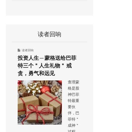
读者回响
读者回响
投资人生 ─ 蒙格送给巴菲
特三个＂人生礼物＂ 戒
贪，勇气和远见
查理蒙
格是股
神巴菲
特最重
要伙
伴，巴
菲特＂
成神＂
过程