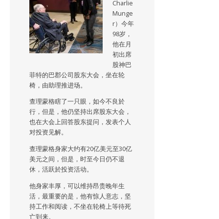
Charlie
Munge
r）今年
98岁，
他在月
初出席
股神巴
菲特的巴郡公司股东大会，坐在轮
椅，由助理推进场。
查理蒙格瞎了一只眼，如今不良於
行，但是，他仍坚持出席股东大会，
也在大会上回答股东提问，发表个人
对投资见解。
查理蒙格身家大约有20亿美元至30亿
美元之间，但是，时至今日仍不退
休，活跃於投资活动。
他身家丰厚，可以维持昂贵晚年生
活，最重要的是，他有惊人意志，坚
持工作和阅读，不坐在轮椅上等待死
亡到来。