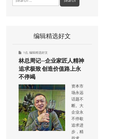
for:
编辑精选好文
9点
,
编辑精选好文
林总周记─企业家匠人精神
追求极致 创造价值路上永
不停竭
资本市
场永远
话题不
断。大
企业永
不停歇
追求进
步，精
益求