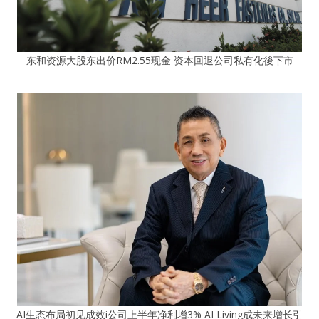
东和资源大股东出价RM2.55现金 资本回退公司私有化後下市
AI生态布局初见成效i公司上半年净利增3% AI Living成未来增长引