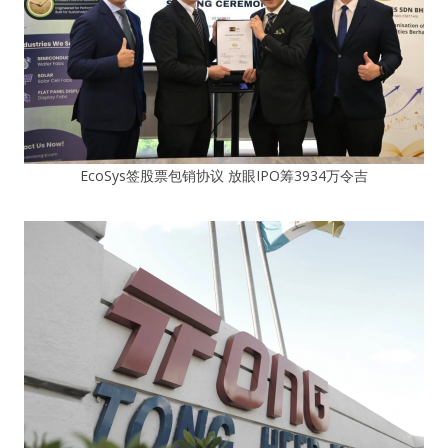
EcoSys签股票包销协议 放眼IPO筹3934万令吉