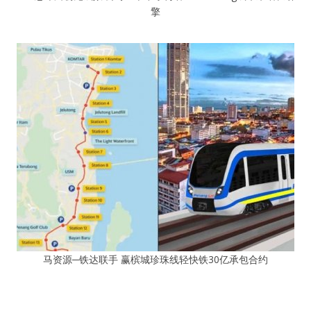
擎
马资源─铁达联手 赢槟城珍珠线轻快铁30亿承包合约