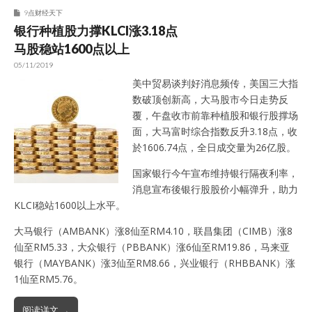
9点财经天下
银行种植股力撑KLCI涨3.18点
马股稳站1600点以上
05/11/2019
美中贸易谈判好消息频传，美国三大指
数破顶创新高，大马股市今日走势反
覆，午盘收市前靠种植股和银行股撑场
面，大马富时综合指数反升3.18点，收
於1606.74点，全日成交量为26亿股。
国家银行今午宣布维持银行隔夜利率，
消息宣布後银行股股价小幅弹升，助力
KLCI稳站1600以上水平。
大马银行（AMBANK）涨8仙至RM4.10，联昌集团（CIMB）涨8
仙至RM5.33，大众银行（PBBANK）涨6仙至RM19.86，马来亚
银行（MAYBANK）涨3仙至RM8.66，兴业银行（RHBBANK）涨
1仙至RM5.76。
阅读详文 →