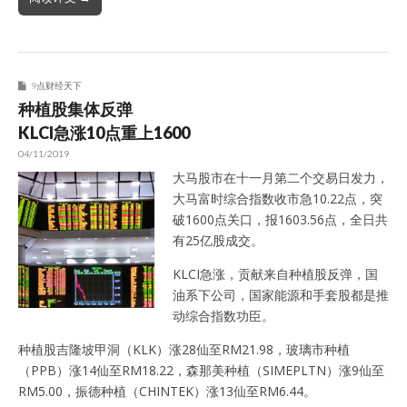
9点财经天下
种植股集体反弹
KLCI急涨10点重上1600
04/11/2019
大马股市在十一月第二个交易日发力，
大马富时综合指数收市急10.22点，突
破1600点关口，报1603.56点，全日共
有25亿股成交。
KLCI急涨，贡献来自种植股反弹，国
油系下公司，国家能源和手套股都是推
动综合指数功臣。
种植股吉隆坡甲洞（KLK）涨28仙至RM21.98，玻璃市种植
（PPB）涨14仙至RM18.22，森那美种植（SIMEPLTN）涨9仙至
RM5.00，振德种植（CHINTEK）涨13仙至RM6.44。