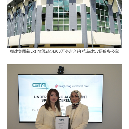
朝建集团获Exsim颁2亿4300万令吉合约 槟岛建57层服务公寓