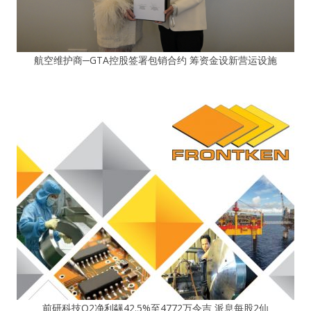
航空维护商─GTA控股签署包销合约 筹资金设新营运设施
前研科技Q2净利飊42.5%至4772万令吉 派息每股2仙