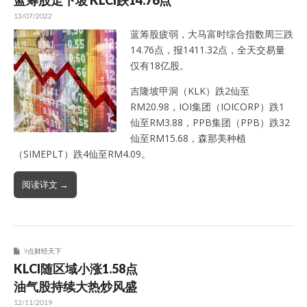
蓝筹股走下坡 KLCI跌14.76点
13/07/2022
蓝筹股疲弱，大马富时综合指数周三跌
14.76点，报1411.32点，全天交易量
仅有18亿股。
吉隆坡甲洞（KLK）跌2仙至
RM20.98，IOI集团（IOICORP）跌1
仙至RM3.88，PPB集团（PPB）跌32
仙至RM15.68，森那美种植
（SIMEPLT）跌4仙至RM4.09。
阅读详文 →
9点财经天下
KLCI随区域小涨1.58点
油气股持续大热炒风盛
12/11/2019