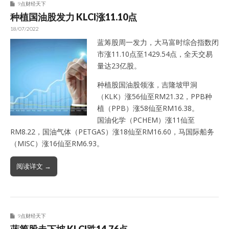
9点财经天下
种植国油股发力 KLCI涨11.10点
18/07/2022
蓝筹股周一发力，大马富时综合指数闭
市涨11.10点至1429.54点，全天交易
量达23亿股。
种植股国油股领涨，吉隆坡甲洞
（KLK）涨56仙至RM21.32，PPB种
植（PPB）涨58仙至RM16.38。
国油化学（PCHEM）涨11仙至
RM8.22，国油气体（PETGAS）涨18仙至RM16.60，马国际船务
（MISC）涨16仙至RM6.93。
阅读详文 →
9点财经天下