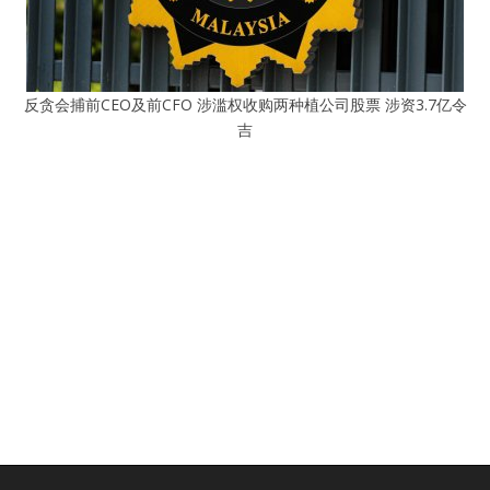
反贪会捕前CEO及前CFO 涉滥权收购两种植公司股票 涉资3.7亿令
吉