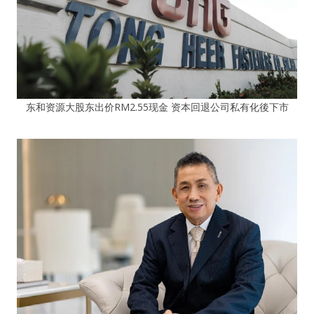
东和资源大股东出价RM2.55现金 资本回退公司私有化後下市