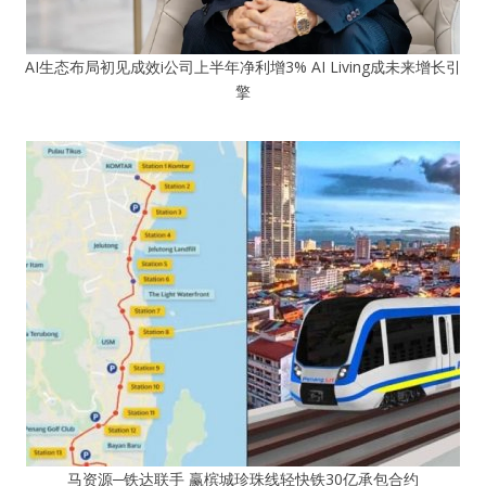
AI生态布局初见成效i公司上半年净利增3% AI Living成未来增长引
擎
马资源─铁达联手 赢槟城珍珠线轻快铁30亿承包合约