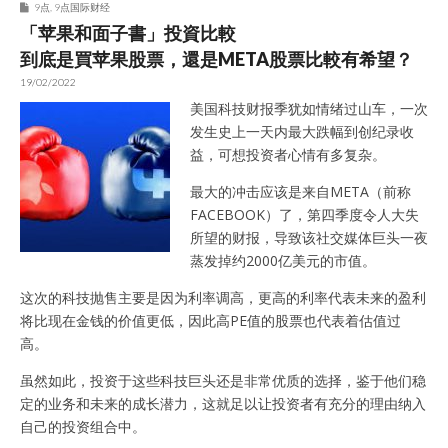
9点
,
9点国际财经
「苹果和面子書」投資比較
到底是買苹果股票，還是META股票比較有希望？
19/02/2022
美国科技财报季犹如情绪过山车，一次
发生史上一天内最大跌幅到创纪录收
益，可想投资者心情有多复杂。
最大的冲击应该是来自META（前称
FACEBOOK）了，第四季度令人大失
所望的财报，导致该社交媒体巨头一夜
蒸发掉约2000亿美元的市值。
这次的科技抛售主要是因为利率调高，更高的利率代表未来的盈利
将比现在金钱的价值更低，因此高PE值的股票也代表着估值过
高。
虽然如此，投资于这些科技巨头还是非常优质的选择，鉴于他们稳
定的业务和未来的成长潜力，这就足以让投资者有充分的理由纳入
自己的投资组合中。