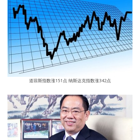
道琼斯指数涨151点 纳斯达克指数涨342点