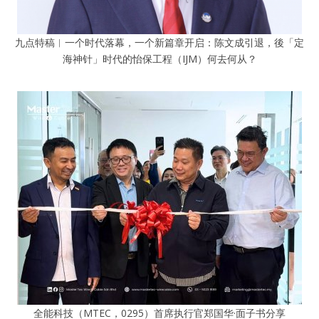
九点特稿︱一个时代落幕，一个新篇章开启：陈文成引退，後「定
海神针」时代的怡保工程（IJM）何去何从？
全能科技（MTEC，0295）首席执行官郑国华·面子书分享