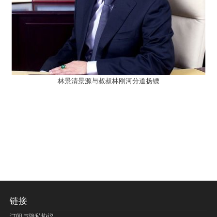
林景清景源与叔叔林刚河分道扬镖
链接
订阅与隐私协议